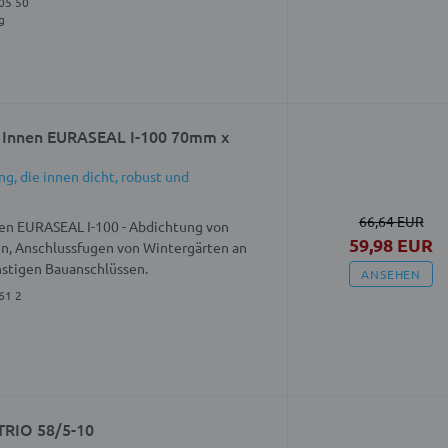
05 50
g
 Innen EURASEAL I-100 70mm x
g, die innen dicht, robust und
66,64 EUR
en EURASEAL I-100 - Abdichtung von
59,98 EUR
n, Anschlussfugen von Wintergärten an
stigen Bauanschlüssen.
ANSEHEN
61 2
TRIO 58/5-10