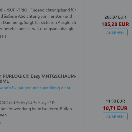
 </SUP>TRIO - Fugendichtungsband für
und äußere Abdichtung von Fenster- und
205,87 EUR
er Dämmung. Sorgt für sicheren Ausgleich
185,28 EUR
nbereich und ist witterungsunabhängig.
ANSEHEN
61 6
h PURLOGIC® Easy MNTGSCHAUM-
00ML
n’s fix, sauber und zuverlässig dicht
11,90 EUR
GIC<SUP>®</SUP> Easy - 1K-
10,71 EUR
hen Anwendung beim Isolieren, Füllen
umen
ANSEHEN
1