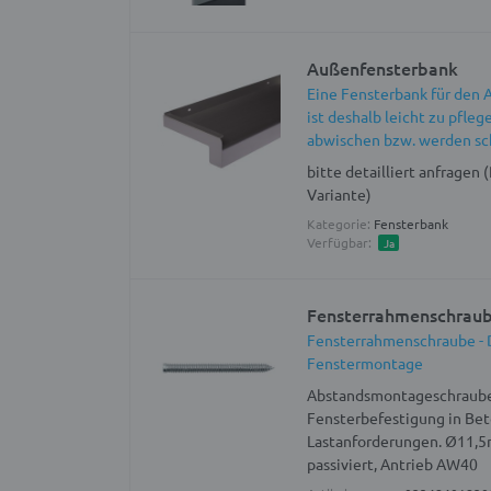
Außenfensterbank
Eine Fensterbank für den
ist deshalb leicht zu pfle
abwischen bzw. werden sch
bitte detailliert anfragen
Variante)
Kategorie:
Fensterbank
Verfügbar:
Ja
Fensterrahmenschraub
Fensterrahmenschraube - D
Fenstermontage
Abstandsmontageschraube
Fensterbefestigung in Be
Lastanforderungen. Ø11,5mm
passiviert, Antrieb AW40