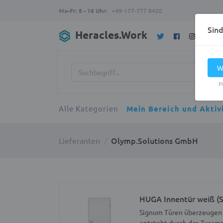
Mo-Fr: 8 - 16 Uhr:
+49-177-777 8420
Sin
Heracles.Work
W
P
Alle Kategorien
Mein Bereich und Aktiv
Olymp.Solutions GmbH
Lieferanten
HUGA Innentür weiß (
Signum Türen überzeugen d
entsteht durch das Zusam