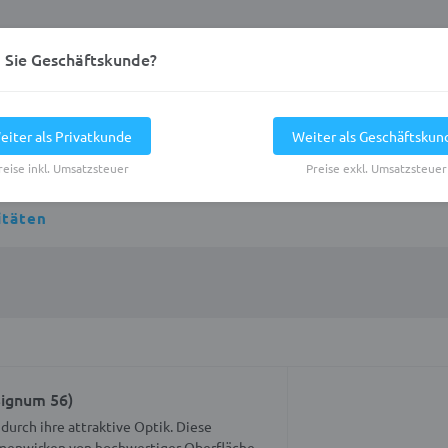
d Sie Geschäftskunde?
eiter als Privatkunde
Weiter als Geschäftskun
reise inkl. Umsatzsteuer
Preise exkl. Umsatzsteuer
itäten
Signum 56)
urch ihre attraktive Optik. Diese
menwirken von hochwertiger Oberfläche