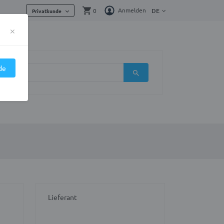
Anmelden
0
DE
Privatkunde
×
de
Lieferant