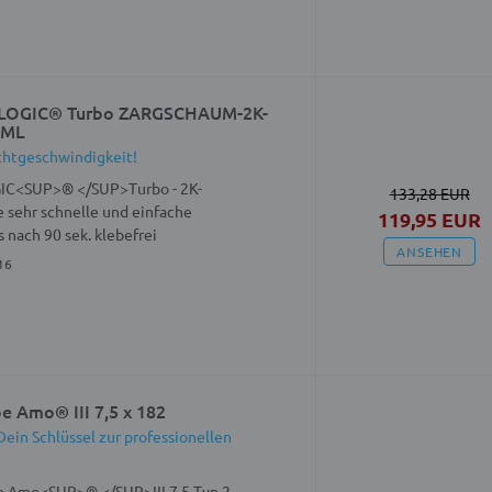
RLOGIC® Turbo ZARGSCHAUM-2K-
0ML
chtgeschwindigkeit!
IC<SUP>® </SUP>Turbo - 2K-
133,28 EUR
 sehr schnelle und einfache
119,95 EUR
 nach 90 sek. klebefrei
ANSEHEN
16
 Amo® III 7,5 x 182
ein Schlüssel zur professionellen
 Amo<SUP>® </SUP>III 7,5 Typ 2 -