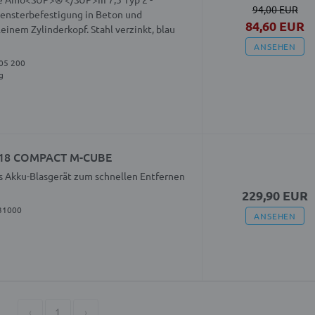
94,00 EUR
Fensterbefestigung in Beton und
84,60 EUR
einem Zylinderkopf. Stahl verzinkt, blau
ANSEHEN
05 200
g
B 18 COMPACT M-CUBE
es Akku-Blasgerät zum schnellen Entfernen
229,90 EUR
31000
ANSEHEN
‹
1
›