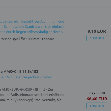
 Außenbereich besteht aus Aluminium und
gen. Schmutz und Staub lassen sich einfach
9,10 EUR
on durch Regen selbstständig entfernt.
ANSEHEN
 (Preisbeispiel für 1000mm Standard-
e AMO® III 11,5x182
ein Schlüssel zur professionellen
 AMO<SUP>®</SUP> III 11,5 - Zur
73,78 EUR
ton und Vollsteinmauerwerk bei erhöhten
66,40 EUR
, mit Zylinderkopf, Stahl verzinkt, blau
ANSEHEN