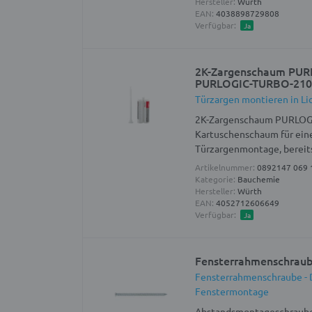
Hersteller:
Würth
EAN:
4038898729808
Verfügbar:
Ja
2K-Zargenschaum PU
PURLOGIC-TURBO-21
Türzargen montieren in Li
2K-Zargenschaum PURLOG
Kartuschenschaum für eine
Türzargenmontage, bereits
Artikelnummer:
0892147 069 
Kategorie:
Bauchemie
Hersteller:
Würth
EAN:
4052712606649
Verfügbar:
Ja
Fensterrahmenschraube
Fensterrahmenschraube - D
Fenstermontage
Abstandsmontageschraube