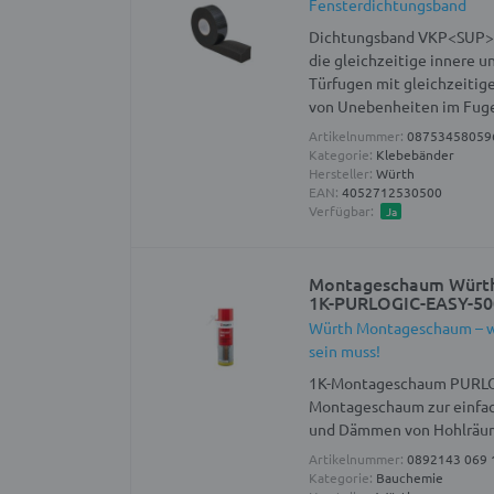
Fensterdichtungsband
Dichtungsband VKP<SUP>®
die gleichzeitige innere 
Türfugen mit gleichzeitig
von Unebenheiten im Fuge
Artikelnummer:
08753458059
Kategorie:
Klebebänder
Hersteller:
Würth
EAN:
4052712530500
Verfügbar:
Ja
Montageschaum Würt
1K-PURLOGIC-EASY-5
Würth Montageschaum – wen
sein muss!
1K-Montageschaum PURLO
Montageschaum zur einfac
und Dämmen von Hohlrä
Artikelnummer:
0892143 069 
Kategorie:
Bauchemie