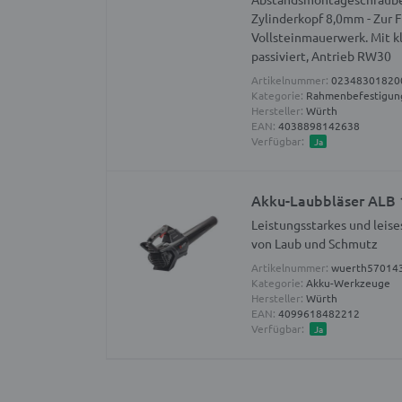
Zylinderkopf 8,0mm - Zur 
Vollsteinmauerwerk. Mit kl
passiviert, Antrieb RW30
Artikelnummer:
02348301820
Kategorie:
Rahmenbefestigun
Hersteller:
Würth
EAN:
4038898142638
Verfügbar:
Ja
Akku-Laubbläser AL
Leistungsstarkes und leis
von Laub und Schmutz
Artikelnummer:
wuerth57014
Kategorie:
Akku-Werkzeuge
Hersteller:
Würth
EAN:
4099618482212
Verfügbar:
Ja