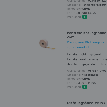
Artikelnummer:
02348401820
Kategorie:
Rahmenbefestigun
Hersteller:
Würth
EAN:
4038898143055
Verfügbar:
Ja
Fensterdichtungsband
25m
Die clevere Dichtungslösun
zeitsparend ist.
Fensterdichtungsband Inn
Fenster- und Fassadenfuge
das Hauptgebäude und son
Artikelnummer:
08755710709
Kategorie:
Klebebänder
Hersteller:
Würth
EAN:
4056807841595
Verfügbar:
Ja
Dichtungsband VKP® 