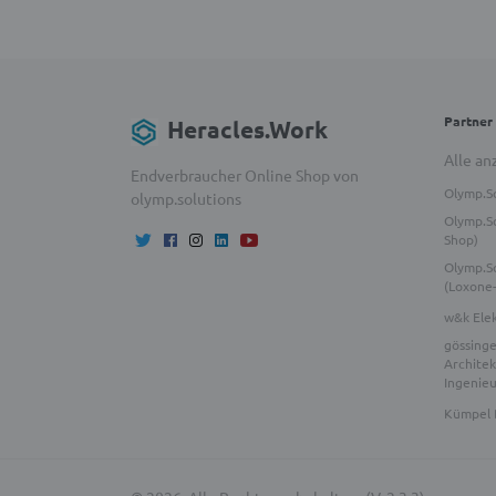
Partner
Heracles.Work
Alle an
Endverbraucher Online Shop von
Olymp.S
olymp.solutions
Olymp.So
Shop)
Olymp.S
(Loxone
w&k Ele
gössinge
Architek
Ingenie
Kümpel 