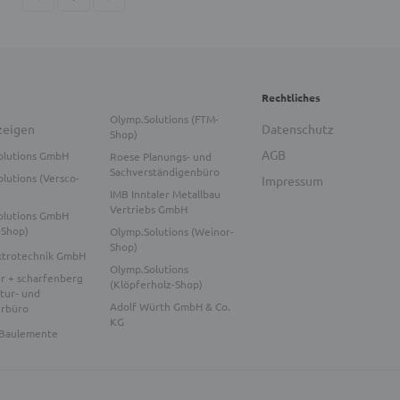
Rechtliches
Olymp.Solutions (FTM-
zeigen
Datenschutz
Shop)
AGB
olutions GmbH
Roese Planungs- und
Sachverständigenbüro
lutions (Versco-
Impressum
IMB Inntaler Metallbau
Vertriebs GmbH
olutions GmbH
-Shop)
Olymp.Solutions (Weinor-
Shop)
ktrotechnik GmbH
Olymp.Solutions
r + scharfenberg
(Klöpferholz-Shop)
tur- und
Adolf Würth GmbH & Co.
urbüro
KG
Baulemente