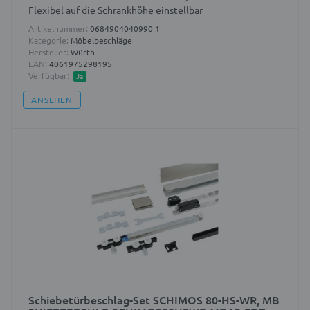
Flexibel auf die Schrankhöhe einstellbar
Artikelnummer:
0684904040990 1
Kategorie:
Möbelbeschläge
Hersteller:
Würth
EAN:
4061975298195
Verfügbar:
Ja
ANSEHEN
Schiebetürbeschlag-Set SCHIMOS 80-HS-WR, MB