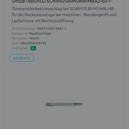
SHIEBTRBSHLG-SCHIMOS80HSWR-MBA2-EDT-
Zimmerschiebetürbeschlag-Set SCHIMOS 80-HS-WR, MB -
für die Deckenmontage bei Holztüren - Blendenprofil und
Laufschiene mit Revisionsöffnung
Artikelnummer:
0687910214961 1
Kategorie:
Baubeschläge
Hersteller:
Würth
EAN:
4062856040162
Verfügbar:
Ja
ANSEHEN