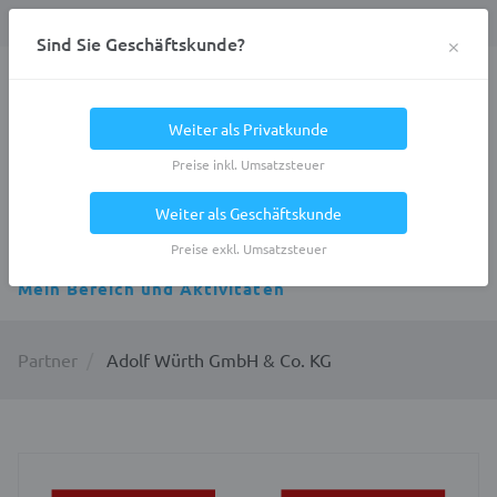
Anmelden
0
DE
Privatkunde
×
Sind Sie Geschäftskunde?
Heracles.Work
Weiter als Privatkunde
Preise inkl. Umsatzsteuer
Weiter als Geschäftskunde
Alle Kategorien
Preise exkl. Umsatzsteuer
Mein Bereich und Aktivitäten
Partner
Adolf Würth GmbH & Co. KG