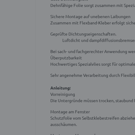
Dehnfähige Folie sorgt zusammen mit Spezial
Sichere Montage auf unebenen Laibungen
Zusammen mit Flexband-Kleber erfolgt sich
Geprüfte Dichtungseigenschaften.
Luftdicht und dampfdiffusionsbrems
Bei sach- und fachgerechter Anwendung werd
Überputzbarkeit
Hochwertiges Spezialvlies sorgt für optimal
Sehr angenehme Verarbeitung durch Flexibili
Anleitung:
Vorreinigung
Die Untergründe müssen trocken, staubund fe
Montage am Fenster
Schutzfolie vom Selbstklebestreifen abzie
ausschäumen.