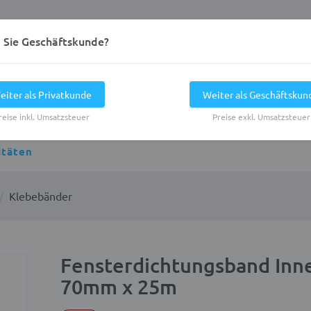
d Sie Geschäftskunde?
eiter als Privatkunde
Weiter als Geschäftskun
reise inkl. Umsatzsteuer
Preise exkl. Umsatzsteuer
itäten
Klebebänder
Fensterdichtungsband Inn
70mm x 25m