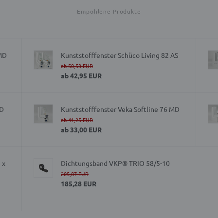
Empohlene Produkte
 MD
Kunststofffenster Schüco Living 82 AS
ab
50,53 EUR
ab
42,95 EUR
AD
Kunststofffenster Veka Softline 76 MD
ab
41,25 EUR
ab
33,00 EUR
 x
Dichtungsband VKP® TRIO 58/5-10
205,87 EUR
185,28 EUR