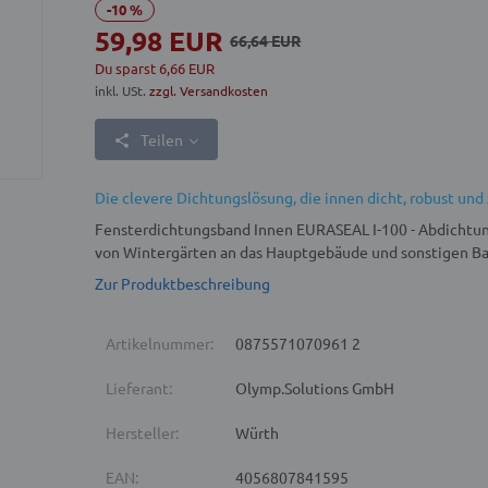
-10 %
59,98 EUR
66,64 EUR
Du sparst 6,66 EUR
inkl. USt.
zzgl. Versandkosten
Teilen
Die clevere Dichtungslösung, die innen dicht, robust und 
Fensterdichtungsband Innen EURASEAL I-100 - Abdichtun
von Wintergärten an das Hauptgebäude und sonstigen Ba
Zur Produktbeschreibung
Artikelnummer:
0875571070961 2
Lieferant:
Olymp.Solutions GmbH
Hersteller:
Würth
EAN:
4056807841595