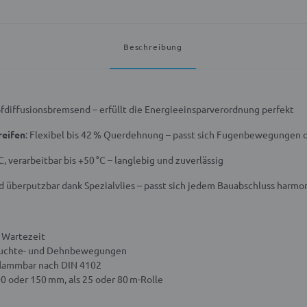
Beschreibung
pfdiffusionsbremsend – erfüllt die Energieeinsparverordnung perfekt
reifen
: Flexibel bis 42 % Querdehnung – passt sich Fugenbewegungen o
°C, verarbeitbar bis +50 °C – langlebig und zuverlässig
d überputzbar dank Spezialvlies – passt sich jedem Bauabschluss harmo
 Wartezeit
Feuchte- und Dehnbewegungen
flammbar nach DIN 4102
00 oder 150 mm, als 25 oder 80 m-Rolle