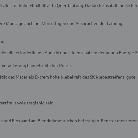
vlies für hohe Flexibilität in Querrichtung. Dadurch zusätzliche Sich
ere Montage auch bei Mörtelfugen und Ausbrüchen der Laibung.
end
en die erforderlichen Abdichtungseigenschaften der neuen Energie-Ei
e Verankerung handelsüblicher Putze.
tät des Materials
Extrem hohe Klebekraft des SK-Klebestreifens, gute 
ttfrei sowie tragfähig sein.
hen und Flexband am Blendrahmenrücken befestigen. Fenster montier