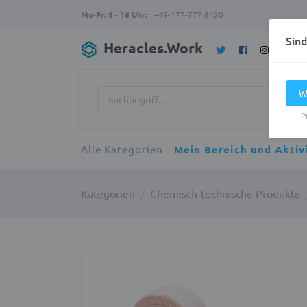
Mo-Fr: 8 - 16 Uhr:
+49-177-777 8420
Sin
Heracles.Work
W
P
Alle Kategorien
Mein Bereich und Aktiv
Kategorien
Chemisch-technische Produkte