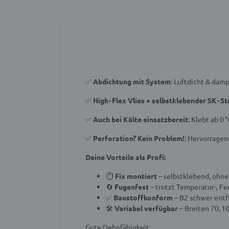
✅
Abdichtung mit System
: Luftdicht & dam
✅
High‑Flex Vlies + selbstklebender SK‑St
✅
Auch bei Kälte einsatzbereit
: Klebt ab 0 
✅
Perforation? Kein Problem!
: Hervorragen
Deine Vorteile als Profi:
⏱
Fix montiert
– selbstklebend, ohne
🔄
Fugenfest
– trotzt Temperatur-, 
✅
Baustoffkonform
– B2 schwer ent
🛠
Variabel verfügbar
– Breiten 70, 1
Gute Dehnfähigkeit