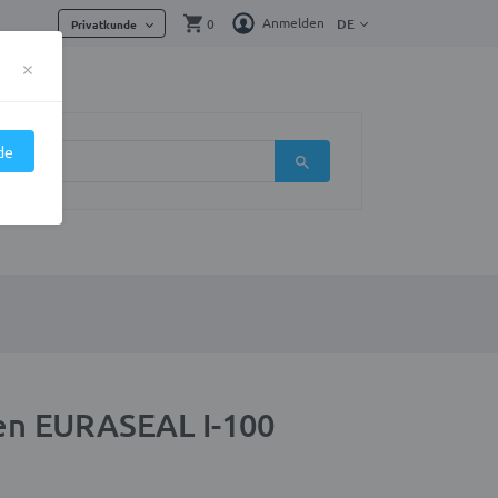
Anmelden
0
DE
Privatkunde
×
de
en EURASEAL I-100