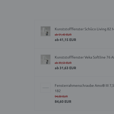
Kunststofffenster Schüco Living 82
ab
51,43 EUR
ab
41,15 EUR
Kunststofffenster Veka Softline 76 
ab
39,53 EUR
ab
31,63 EUR
Fensterrahmenschraube Amo® III 7,5
182
94,00 EUR
84,60 EUR