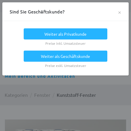
Anmelden
0
DE
Privatkunde
×
Sind Sie Geschäftskunde?
Heracles.Work
Weiter als Privatkunde
Preise inkl. Umsatzsteuer
Weiter als Geschäftskunde
Alle Kategorien
Preise exkl. Umsatzsteuer
Mein Bereich und Aktivitäten
Kategorien
Fenster
Kunststoff-Fenster