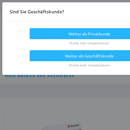
Anmelden
0
DE
Privatkunde
Sind Sie Geschäftskunde?
Heracles.Work
Weiter als Privatkunde
Preise inkl. Umsatzsteuer
Weiter als Geschäftskunde
Alle Kategorien
Preise exkl. Umsatzsteuer
Mein Bereich und Aktivitäten