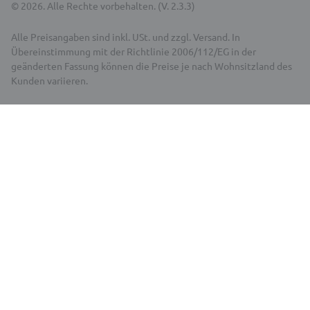
© 2026. Alle Rechte vorbehalten. (V. 2.3.3)
Alle Preisangaben sind inkl. USt. und zzgl. Versand. In
Übereinstimmung mit der Richtlinie 2006/112/EG in der
geänderten Fassung können die Preise je nach Wohnsitzland des
Kunden variieren.