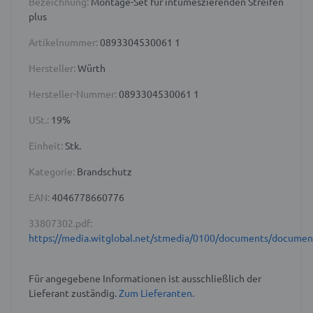
Bezeichnung:
Montage-Set für intumeszierenden Streifen
plus
Artikelnummer:
0893304530061 1
Hersteller:
Würth
Hersteller-Nummer:
0893304530061 1
USt.:
19%
Einheit:
Stk.
Kategorie:
Brandschutz
EAN:
4046778660776
33807302.pdf:
https://media.witglobal.net/stmedia/0100/documents/docume
Für angegebene Informationen ist ausschließlich der
Lieferant zuständig.
Zum Lieferanten.