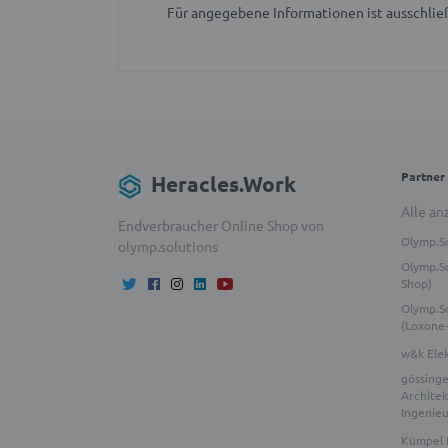
Für angegebene Informationen ist ausschließ
Partner
Heracles.Work
Alle an
Endverbraucher Online Shop von
Olymp.S
olymp.solutions
Olymp.So
Shop)
Olymp.S
(Loxone
w&k Ele
gössinge
Architek
Ingenie
Kümpel 