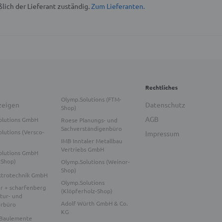
lich der Lieferant zuständig.
Zum Lieferanten.
Rechtliches
Olymp.Solutions (FTM-
zeigen
Datenschutz
Shop)
AGB
olutions GmbH
Roese Planungs- und
Sachverständigenbüro
lutions (Versco-
Impressum
IMB Inntaler Metallbau
Vertriebs GmbH
olutions GmbH
-Shop)
Olymp.Solutions (Weinor-
Shop)
ktrotechnik GmbH
Olymp.Solutions
r + scharfenberg
(Klöpferholz-Shop)
tur- und
Adolf Würth GmbH & Co.
urbüro
KG
Baulemente