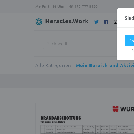
Mo-Fr: 8 - 16 Uhr:
+49-177-777 8420
Sin
Heracles.Work
W
P
Alle Kategorien
Mein Bereich und Aktiv