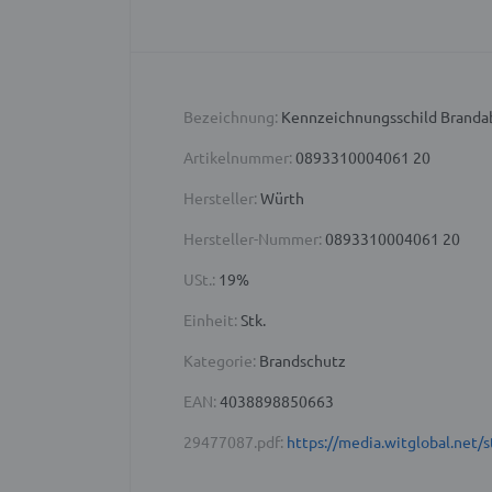
Bezeichnung:
Kennzeichnungsschild Brandab
Artikelnummer:
0893310004061 20
Hersteller:
Würth
Hersteller-Nummer:
0893310004061 20
USt.:
19%
Einheit:
Stk.
Kategorie:
Brandschutz
EAN:
4038898850663
29477087.pdf:
https://media.witglobal.ne