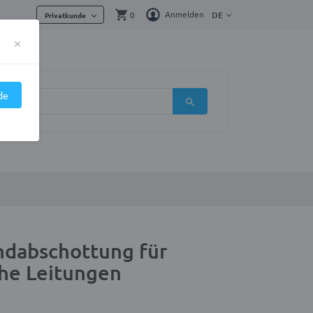
Anmelden
0
DE
Privatkunde
×
de
ndabschottung für
che Leitungen