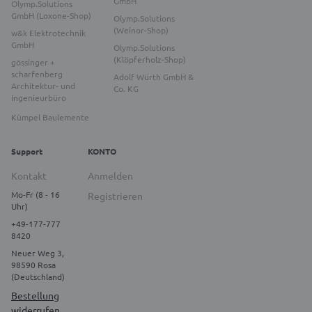
GmbH
Olymp.Solutions
GmbH (Loxone-Shop)
Olymp.Solutions
(Weinor-Shop)
w&k Elektrotechnik
GmbH
Olymp.Solutions
(Klöpferholz-Shop)
gössinger +
scharfenberg
Adolf Würth GmbH &
Architektur- und
Co. KG
Ingenieurbüro
Kümpel Baulemente
Support
KONTO
Kontakt
Anmelden
Mo-Fr (8 - 16
Registrieren
Uhr)
+49-177-777
8420
Neuer Weg 3,
98590 Rosa
(Deutschland)
Bestellung
widerrufen