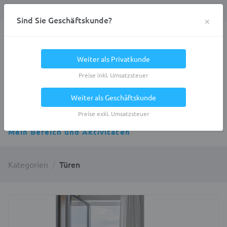
Anmelden
0
DE
Privatkunde
×
Sind Sie Geschäftskunde?
Heracles.Work
Weiter als Privatkunde
Preise inkl. Umsatzsteuer
Weiter als Geschäftskunde
Alle Kategorien
Preise exkl. Umsatzsteuer
Mein Bereich und Aktivitäten
Türen
Kategorien