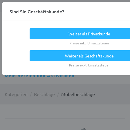
Anmelden
0
DE
Privatkunde
Sind Sie Geschäftskunde?
Heracles.Work
Weiter als Privatkunde
Preise inkl. Umsatzsteuer
Weiter als Geschäftskunde
Alle Kategorien
Preise exkl. Umsatzsteuer
Mein Bereich und Aktivitäten
Kategorien
Beschläge
Möbelbeschläge