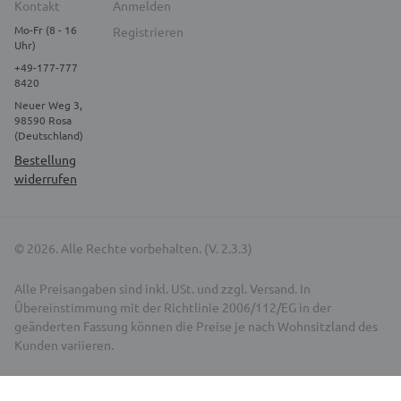
Kontakt
Anmelden
Mo-Fr (8 - 16
Registrieren
Uhr)
+49-177-777
8420
Neuer Weg 3,
98590 Rosa
(Deutschland)
Bestellung
widerrufen
© 2026. Alle Rechte vorbehalten. (V. 2.3.3)
Alle Preisangaben sind inkl. USt. und zzgl. Versand. In
Übereinstimmung mit der Richtlinie 2006/112/EG in der
geänderten Fassung können die Preise je nach Wohnsitzland des
Kunden variieren.