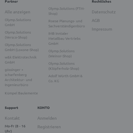
Partner
Rechtliches
Olymp.Solutions (FTM-
Alle anzeigen
Datenschutz
Shop)
Olymp.Solutions
AGB
Roese Planungs- und
GmbH
Sachverständigenbüro
Impressum
Olymp.Solutions
IMB Inntaler
(Versco-Shop)
Metallbau Vertriebs
GmbH
Olymp.Solutions
GmbH (Loxone-Shop)
Olymp.Solutions
(Weinor-Shop)
w&k Elektrotechnik
GmbH
Olymp.Solutions
(Klöpferholz-Shop)
gössinger +
scharfenberg
Adolf Würth GmbH &
Architektur- und
Co. KG
Ingenieurbüro
Kümpel Baulemente
Support
KONTO
Kontakt
Anmelden
Mo-Fr (8 - 16
Registrieren
Uhr)