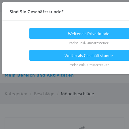
Anmelden
0
DE
Privatkunde
Sind Sie Geschäftskunde?
Heracles.Work
Weiter als Privatkunde
Preise inkl. Umsatzsteuer
Weiter als Geschäftskunde
Alle Kategorien
Preise exkl. Umsatzsteuer
Mein Bereich und Aktivitäten
Kategorien
Beschläge
Möbelbeschläge