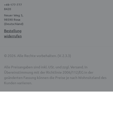
+49-177-777
8420
Neuer Weg 3,
98590 Rosa
(Deutschland)
Bestellung
widerrufen
© 2026. Alle Rechte vorbehalten. (V. 2.3.3)
Alle Preisangaben sind inkl. USt. und zzgl. Versand. In
Übereinstimmung mit der Richtlinie 2006/112/EG in der
geänderten Fassung können die Preise je nach Wohnsitzland des
Kunden variieren.