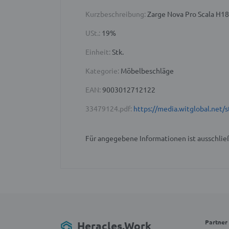
Kurzbeschreibung:
Zarge Nova Pro Scala H18
USt.:
19%
Einheit:
Stk.
Kategorie:
Möbelbeschläge
EAN:
9003012712122
33479124.pdf:
https://media.witglobal.ne
Für angegebene Informationen ist ausschließ
Partner
Heracles.Work