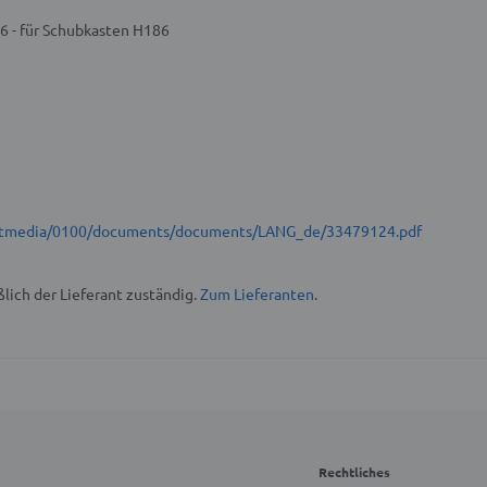
6 - für Schubkasten H186
t/stmedia/0100/documents/documents/LANG_de/33479124.pdf
lich der Lieferant zuständig.
Zum Lieferanten.
Rechtliches