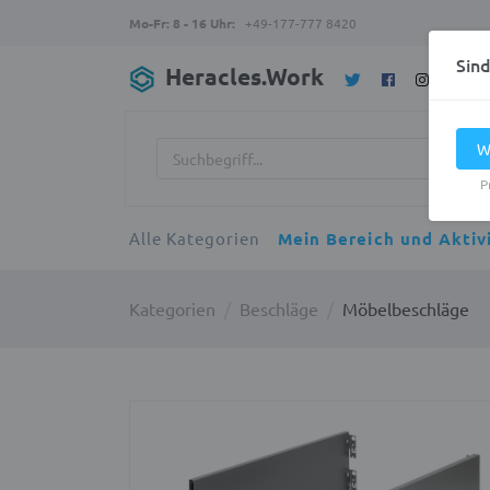
Mo-Fr: 8 - 16 Uhr:
+49-177-777 8420
Sin
Heracles.Work
W
P
Alle Kategorien
Mein Bereich und Aktiv
Kategorien
Beschläge
Möbelbeschläge