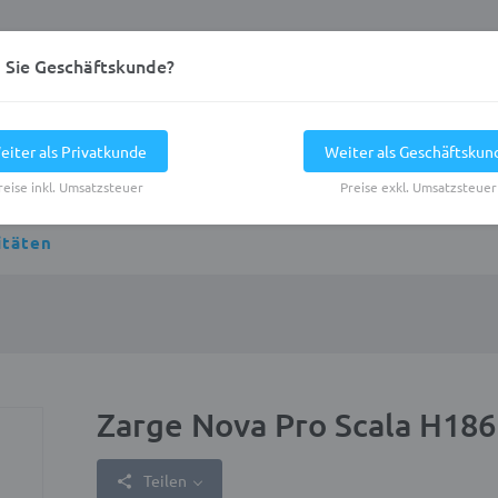
d Sie Geschäftskunde?
eiter als Privatkunde
Weiter als Geschäftskun
reise inkl. Umsatzsteuer
Preise exkl. Umsatzsteuer
itäten
Zarge Nova Pro Scala H186
Teilen