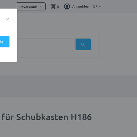
Anmelden
0
DE
Privatkunde
×
de
 für Schubkasten H186