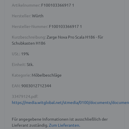
Artikelnummer:
F100103366917 1
Hersteller:
Würth
Hersteller-Nummer:
F100103366917 1
Kurzbeschreibung:
Zarge Nova Pro Scala H186 - für
Schubkasten H186
USt.:
19%
Einheit:
Stk.
Kategorie:
Möbelbeschläge
EAN:
9003012712344
33479124.pdf:
https://media.witglobal.net/stmedia/0100/documents/docume
Für angegebene Informationen ist ausschließlich der
Lieferant zuständig.
Zum Lieferanten.