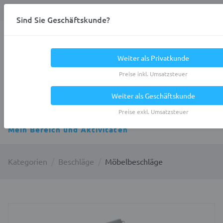
Anmelden
0
DE
Privatkunde
Sind Sie Geschäftskunde?
Heracles.Work
Weiter als Privatkunde
Preise inkl. Umsatzsteuer
Weiter als Geschäftskunde
Alle Kategorien
Preise exkl. Umsatzsteuer
Mein Bereich und Aktivitäten
Kategorien
Beschläge
Möbelbeschläge