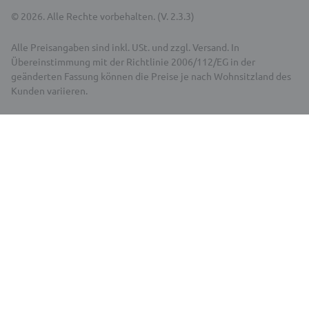
© 2026. Alle Rechte vorbehalten. (V. 2.3.3)
Alle Preisangaben sind inkl. USt. und zzgl. Versand. In
Übereinstimmung mit der Richtlinie 2006/112/EG in der
geänderten Fassung können die Preise je nach Wohnsitzland des
Kunden variieren.