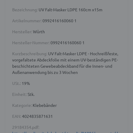
Bezeichnung:
UV Falt-Masker LDPE 160cm x15m
Artikelnummer:
0992416160060 1
Hersteller:
Würth
Hersteller-Nummer:
0992416160060 1
Kurzbeschreibung:
UV Falt-Masker LDPE - Hochreißfeste,
vorgefaltete Abdeckfolie mit einem UV-beständigen PE-
beschichteten Gewebeabdeckband für die Innen- und
Außenanwendung bis zu 3 Wochen
USt.:
19%
Einheit:
Stk.
Kategorie:
Klebebänder
EAN:
4024835871631
29184354.pdf: