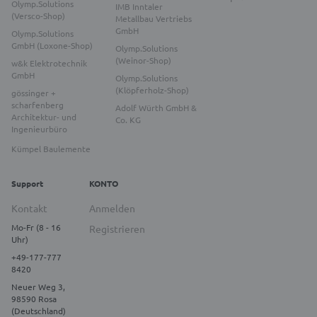
Olymp.Solutions
IMB Inntaler
(Versco-Shop)
Metallbau Vertriebs
GmbH
Olymp.Solutions
GmbH (Loxone-Shop)
Olymp.Solutions
(Weinor-Shop)
w&k Elektrotechnik
GmbH
Olymp.Solutions
(Klöpferholz-Shop)
gössinger +
scharfenberg
Adolf Würth GmbH &
Architektur- und
Co. KG
Ingenieurbüro
Kümpel Baulemente
Support
KONTO
Kontakt
Anmelden
Mo-Fr (8 - 16
Registrieren
Uhr)
+49-177-777
8420
Neuer Weg 3,
98590 Rosa
(Deutschland)