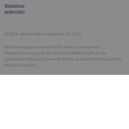
Bestellung
widerrufen
© 2026. Alle Rechte vorbehalten. (V. 2.3.3)
Alle Preisangaben sind inkl. USt. und zzgl. Versand. In
Übereinstimmung mit der Richtlinie 2006/112/EG in der
geänderten Fassung können die Preise je nach Wohnsitzland des
Kunden variieren.