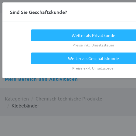
Anmelden
0
DE
Privatkunde
Sind Sie Geschäftskunde?
Heracles.Work
Weiter als Privatkunde
Preise inkl. Umsatzsteuer
Weiter als Geschäftskunde
Alle Kategorien
Preise exkl. Umsatzsteuer
Mein Bereich und Aktivitäten
Kategorien
Chemisch-technische Produkte
Klebebänder