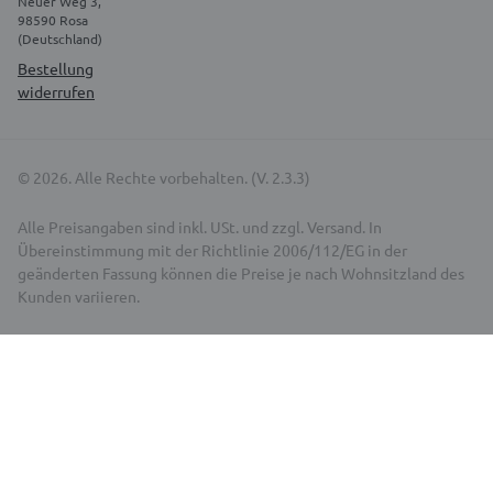
Neuer Weg 3,
98590 Rosa
(Deutschland)
Bestellung
widerrufen
© 2026. Alle Rechte vorbehalten. (V. 2.3.3)
Alle Preisangaben sind inkl. USt. und zzgl. Versand. In
Übereinstimmung mit der Richtlinie 2006/112/EG in der
geänderten Fassung können die Preise je nach Wohnsitzland des
Kunden variieren.