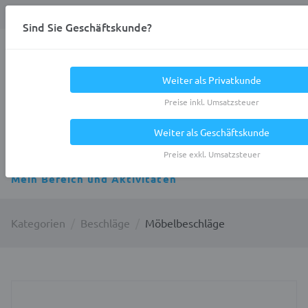
Anmelden
0
DE
Privatkunde
Sind Sie Geschäftskunde?
Heracles.Work
Weiter als Privatkunde
Preise inkl. Umsatzsteuer
Weiter als Geschäftskunde
Alle Kategorien
Preise exkl. Umsatzsteuer
Mein Bereich und Aktivitäten
Kategorien
Beschläge
Möbelbeschläge