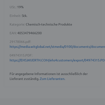
USt.:
19%
Einheit:
Stk.
Kategorie:
Chemisch-technische Produkte
EAN:
4053479466200
29178066.pdf:
https://media.witglobal.net/stmedia/0100/documents/docume
04974315.PDF:
https://EHS.WUERTH.COM/ehs4customers/export/04974315.PD
Für angegebene Informationen ist ausschließlich der
Lieferant zuständig.
Zum Lieferanten.