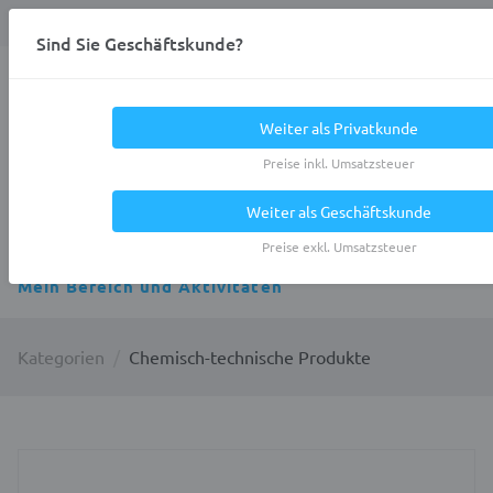
Anmelden
0
DE
Privatkunde
Sind Sie Geschäftskunde?
Heracles.Work
Weiter als Privatkunde
Preise inkl. Umsatzsteuer
Weiter als Geschäftskunde
Alle Kategorien
Preise exkl. Umsatzsteuer
Mein Bereich und Aktivitäten
Kategorien
Chemisch-technische Produkte