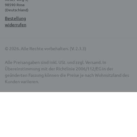
98590 Rosa
(Deutschland)
Bestellung
widerrufen
© 2026. Alle Rechte vorbehalten. (V. 2.3.3)
Alle Preisangaben sind inkl. USt. und zzgl. Versand. In
Übereinstimmung mit der Richtlinie 2006/112/EG in der
geänderten Fassung können die Preise je nach Wohnsitzland des
Kunden variieren.