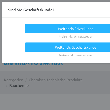
Anmelden
0
DE
Privatkunde
Sind Sie Geschäftskunde?
Heracles.Work
Weiter als Privatkunde
Preise inkl. Umsatzsteuer
Weiter als Geschäftskunde
Alle Kategorien
Preise exkl. Umsatzsteuer
Mein Bereich und Aktivitäten
Kategorien
Chemisch-technische Produkte
Bauchemie