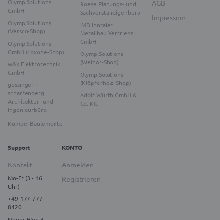
Olymp.Solutions
AGB
Roese Planungs- und
GmbH
Sachverständigenbüro
Impressum
Olymp.Solutions
IMB Inntaler
(Versco-Shop)
Metallbau Vertriebs
GmbH
Olymp.Solutions
GmbH (Loxone-Shop)
Olymp.Solutions
(Weinor-Shop)
w&k Elektrotechnik
GmbH
Olymp.Solutions
(Klöpferholz-Shop)
gössinger +
scharfenberg
Adolf Würth GmbH &
Architektur- und
Co. KG
Ingenieurbüro
Kümpel Baulemente
Support
KONTO
Kontakt
Anmelden
Mo-Fr (8 - 16
Registrieren
Uhr)
+49-177-777
8420
Neuer Weg 3,