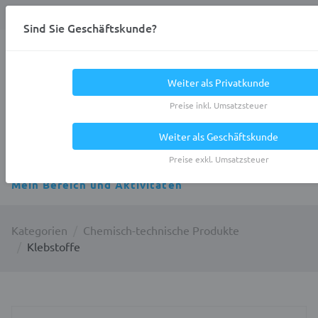
Anmelden
0
DE
Privatkunde
Sind Sie Geschäftskunde?
Heracles.Work
Weiter als Privatkunde
Preise inkl. Umsatzsteuer
Weiter als Geschäftskunde
Alle Kategorien
Preise exkl. Umsatzsteuer
Mein Bereich und Aktivitäten
Kategorien
Chemisch-technische Produkte
Klebstoffe