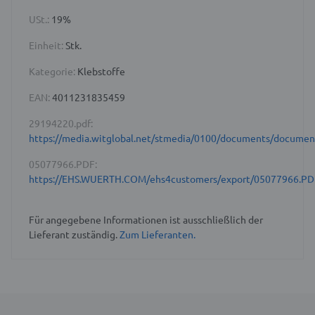
USt.:
19%
Einheit:
Stk.
Kategorie:
Klebstoffe
EAN:
4011231835459
29194220.pdf:
https://media.witglobal.net/stmedia/0100/documents/docume
05077966.PDF:
https://EHS.WUERTH.COM/ehs4customers/export/05077966.PD
Für angegebene Informationen ist ausschließlich der
Lieferant zuständig.
Zum Lieferanten.