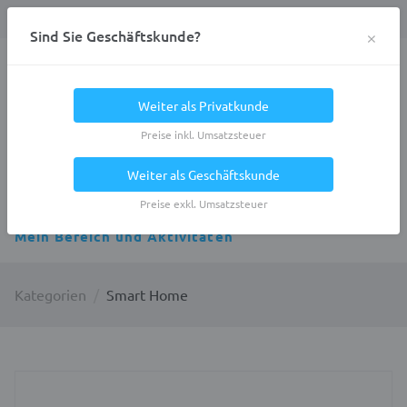
Anmelden
0
DE
Privatkunde
×
Sind Sie Geschäftskunde?
Heracles.Work
Weiter als Privatkunde
Preise inkl. Umsatzsteuer
Weiter als Geschäftskunde
Alle Kategorien
Preise exkl. Umsatzsteuer
Mein Bereich und Aktivitäten
Kategorien
Smart Home