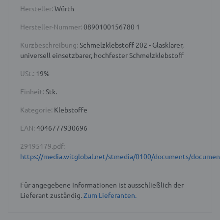
Hersteller:
Würth
Hersteller-Nummer:
0890100156780 1
Kurzbeschreibung:
Schmelzklebstoff 202 - Glasklarer,
universell einsetzbarer, hochfester Schmelzklebstoff
USt.:
19%
Einheit:
Stk.
Kategorie:
Klebstoffe
EAN:
4046777930696
29195179.pdf:
https://media.witglobal.net/stmedia/0100/documents/docume
Für angegebene Informationen ist ausschließlich der
Lieferant zuständig.
Zum Lieferanten.