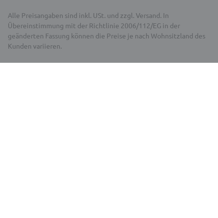
Alle Preisangaben sind inkl. USt. und zzgl. Versand. In
Übereinstimmung mit der Richtlinie 2006/112/EG in der
geänderten Fassung können die Preise je nach Wohnsitzland des
Kunden variieren.