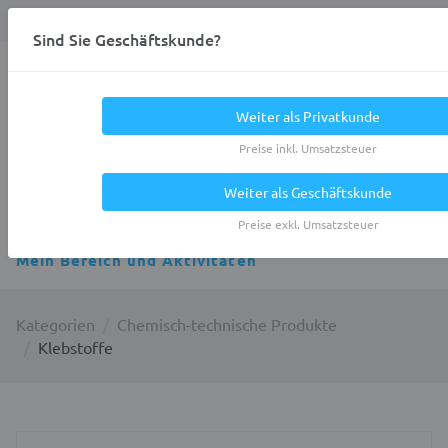
Anmelden
0
DE
Privatkunde
Sind Sie Geschäftskunde?
Heracles.Work
Weiter als Privatkunde
Preise inkl. Umsatzsteuer
Weiter als Geschäftskunde
Alle Kategorien
Preise exkl. Umsatzsteuer
Mein Bereich und Aktivitäten
Kategorien
Chemisch-technische Produkte
Klebstoffe