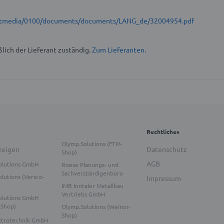
t/stmedia/0100/documents/documents/LANG_de/32004954.pdf
lich der Lieferant zuständig.
Zum Lieferanten.
Rechtliches
Olymp.Solutions (FTM-
zeigen
Datenschutz
Shop)
AGB
olutions GmbH
Roese Planungs- und
Sachverständigenbüro
lutions (Versco-
Impressum
IMB Inntaler Metallbau
Vertriebs GmbH
olutions GmbH
-Shop)
Olymp.Solutions (Weinor-
Shop)
ktrotechnik GmbH