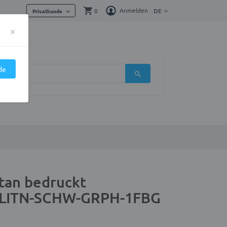
Anmelden
0
DE
Privatkunde
×
de
tan bedruckt
LITN-SCHW-GRPH-1FBG