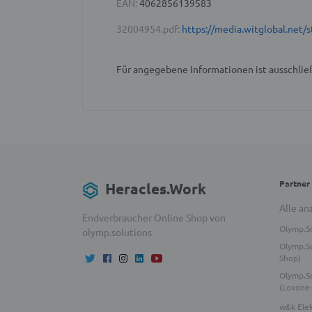
EAN:
4062856139583
32004954.pdf:
https://media.witglobal.ne
Für angegebene Informationen ist ausschließ
Partner
Heracles.Work
Alle an
Endverbraucher Online Shop von
Olymp.S
olymp.solutions
Olymp.So
Shop)
Olymp.S
(Loxone
w&k Ele