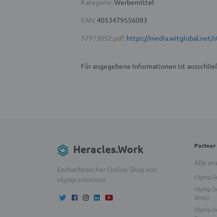
Kategorie:
Werbemittel
EAN:
4053479556093
37973052.pdf:
https://media.witglobal.ne
Für angegebene Informationen ist ausschließ
Partner
Heracles.Work
Alle an
Endverbraucher Online Shop von
Olymp.S
olymp.solutions
Olymp.So
Shop)
Olymp.S