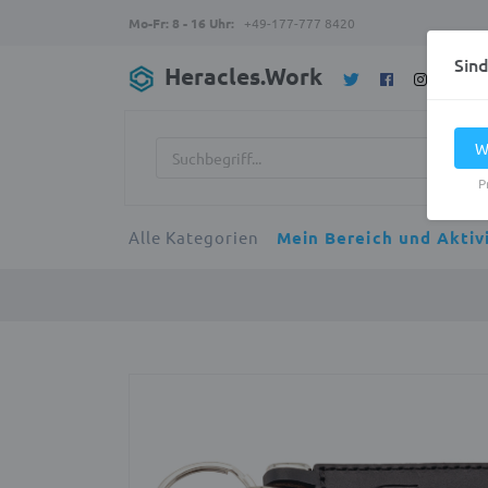
Mo-Fr: 8 - 16 Uhr:
+49-177-777 8420
Sin
Heracles.Work
W
P
Alle Kategorien
Mein Bereich und Aktiv