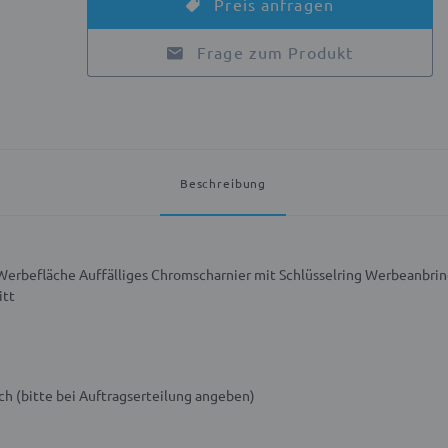
Preis anfragen
Frage zum Produkt
Beschreibung
 Werbefläche
Auffälliges Chromscharnier mit Schlüsselring
Werbeanbring
itt
ch (bitte bei Auftragserteilung angeben)