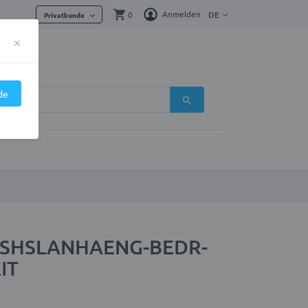
Anmelden
0
DE
Privatkunde
×
de
re SHSLANHAENG-BEDR-
IT