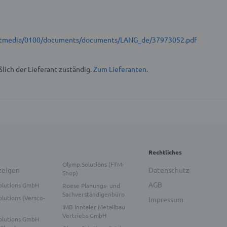
t/stmedia/0100/documents/documents/LANG_de/37973052.pdf
lich der Lieferant zuständig.
Zum Lieferanten.
Rechtliches
Olymp.Solutions (FTM-
zeigen
Datenschutz
Shop)
AGB
olutions GmbH
Roese Planungs- und
Sachverständigenbüro
lutions (Versco-
Impressum
IMB Inntaler Metallbau
Vertriebs GmbH
olutions GmbH