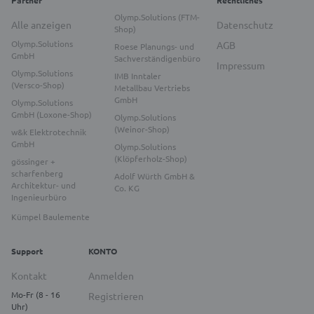
Partner
Rechtliches
Olymp.Solutions (FTM-
Alle anzeigen
Datenschutz
Shop)
Olymp.Solutions
AGB
Roese Planungs- und
GmbH
Sachverständigenbüro
Impressum
Olymp.Solutions
IMB Inntaler
(Versco-Shop)
Metallbau Vertriebs
GmbH
Olymp.Solutions
GmbH (Loxone-Shop)
Olymp.Solutions
(Weinor-Shop)
w&k Elektrotechnik
GmbH
Olymp.Solutions
(Klöpferholz-Shop)
gössinger +
scharfenberg
Adolf Würth GmbH &
Architektur- und
Co. KG
Ingenieurbüro
Kümpel Baulemente
Support
KONTO
Kontakt
Anmelden
Mo-Fr (8 - 16
Registrieren
Uhr)