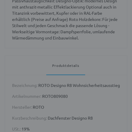
Passivhaustauglichkeit Designo-Optik: modernes Design
mit anthrazit-metallic Effektlackierung Optional auch in
Titanzink vorbewittert, Kupfer oder in RAL-Farbe
erhältlich (Preise auf Anfrage) Roto Holzdekore: Für jede
Stilwelt und jeden Geschmack die passende Lösung -
Werkseitige Vormontage: Dampfsperrfolie, umlaufende
Wärmedämmung und Einbauwinkel.
Produktdetails
Bezeichnung:
ROTO Designo R8 Wohnsicherheitsausstieg
Artikelnummer:
ROTO809080
Hersteller:
ROTO
Kurzbeschreibung:
Dachfenster Designo R8
USt.:
19%