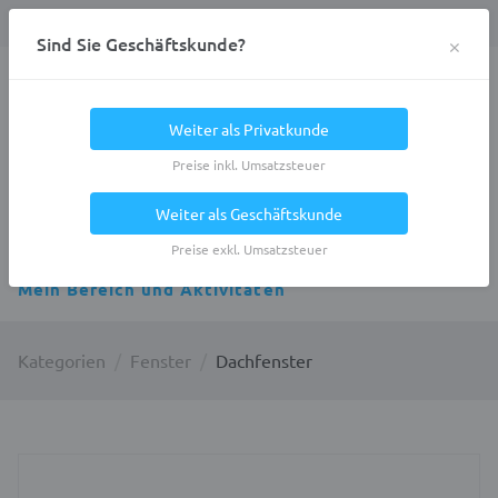
Anmelden
0
DE
Privatkunde
×
Sind Sie Geschäftskunde?
Heracles.Work
Weiter als Privatkunde
Preise inkl. Umsatzsteuer
Weiter als Geschäftskunde
Alle Kategorien
Preise exkl. Umsatzsteuer
Mein Bereich und Aktivitäten
Kategorien
Fenster
Dachfenster