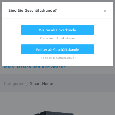
Anmelden
0
DE
Privatkunde
×
Sind Sie Geschäftskunde?
Heracles.Work
Weiter als Privatkunde
Preise inkl. Umsatzsteuer
Weiter als Geschäftskunde
Alle Kategorien
Preise exkl. Umsatzsteuer
Mein Bereich und Aktivitäten
Kategorien
Smart Home