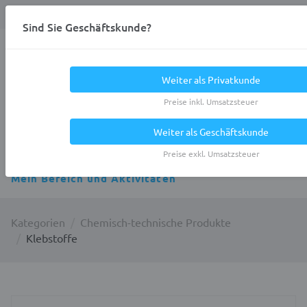
Anmelden
0
DE
Privatkunde
Sind Sie Geschäftskunde?
Heracles.Work
Weiter als Privatkunde
Preise inkl. Umsatzsteuer
Weiter als Geschäftskunde
Alle Kategorien
Preise exkl. Umsatzsteuer
Mein Bereich und Aktivitäten
Kategorien
Chemisch-technische Produkte
Klebstoffe