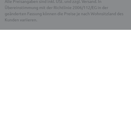
Alle Preisangaben sind inkl. USt. und zzgl. Versand. In
Übereinstimmung mit der Richtlinie 2006/112/EG in der
geänderten Fassung können die Preise je nach Wohnsitzland des
Kunden variieren.