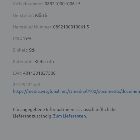
Artikelnummer:
0892100010061 5
Hersteller:
Würth
Hersteller-Nummer:
0892100010061 5
USt.:
19%
Einheit:
Stk.
Kategorie:
Klebstoffe
EAN:
4011231827508
29195222.pdf:
https://media.witglobal.net/stmedia/0100/documents/docume
Für angegebene Informationen ist ausschließlich der
Lieferant zuständig.
Zum Lieferanten.