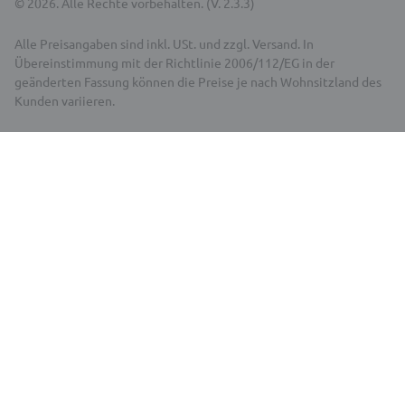
© 2026. Alle Rechte vorbehalten. (V. 2.3.3)
Alle Preisangaben sind inkl. USt. und zzgl. Versand. In
Übereinstimmung mit der Richtlinie 2006/112/EG in der
geänderten Fassung können die Preise je nach Wohnsitzland des
Kunden variieren.