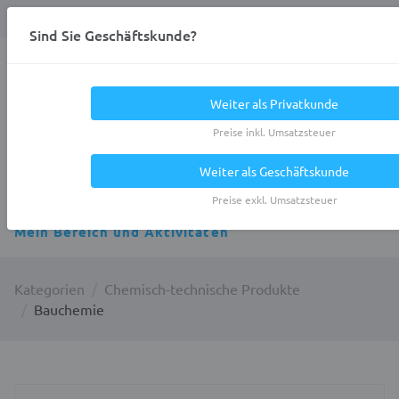
Anmelden
0
DE
Privatkunde
Sind Sie Geschäftskunde?
Heracles.Work
Weiter als Privatkunde
Preise inkl. Umsatzsteuer
Weiter als Geschäftskunde
Alle Kategorien
Preise exkl. Umsatzsteuer
Mein Bereich und Aktivitäten
Kategorien
Chemisch-technische Produkte
Bauchemie