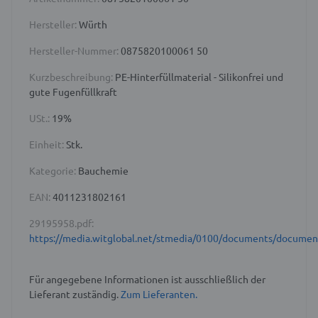
Hersteller:
Würth
Hersteller-Nummer:
0875820100061 50
Kurzbeschreibung:
PE-Hinterfüllmaterial - Silikonfrei und
gute Fugenfüllkraft
USt.:
19%
Einheit:
Stk.
Kategorie:
Bauchemie
EAN:
4011231802161
29195958.pdf:
https://media.witglobal.net/stmedia/0100/documents/docume
Für angegebene Informationen ist ausschließlich der
Lieferant zuständig.
Zum Lieferanten.