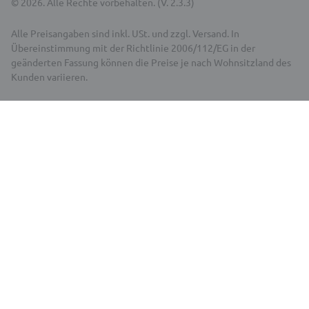
© 2026. Alle Rechte vorbehalten. (V. 2.3.3)
Alle Preisangaben sind inkl. USt. und zzgl. Versand. In
Übereinstimmung mit der Richtlinie 2006/112/EG in der
geänderten Fassung können die Preise je nach Wohnsitzland des
Kunden variieren.