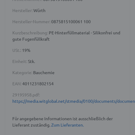
Hersteller:
Würth
Hersteller-Nummer:
0875815100061 100
Kurzbeschreibung:
PE-Hinterfüllmaterial - Silikonfrei und
gute Fugenfüllkraft
USt.:
19%
Einheit:
Stk.
Kategorie:
Bauchemie
EAN:
4011231802154
29195958.pdf:
https://media.witglobal.net/stmedia/0100/documents/docume
Für angegebene Informationen ist ausschließlich der
Lieferant zuständig.
Zum Lieferanten.