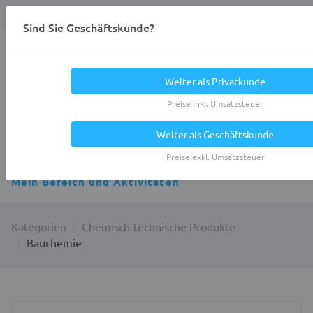
Anmelden
0
DE
Privatkunde
Sind Sie Geschäftskunde?
Heracles.Work
Weiter als Privatkunde
Preise inkl. Umsatzsteuer
Weiter als Geschäftskunde
Alle Kategorien
Preise exkl. Umsatzsteuer
Mein Bereich und Aktivitäten
Kategorien
Chemisch-technische Produkte
Bauchemie