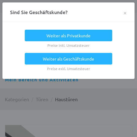
Anmelden
0
DE
Privatkunde
×
Sind Sie Geschäftskunde?
Heracles.Work
Weiter als Privatkunde
Preise inkl. Umsatzsteuer
Weiter als Geschäftskunde
Alle Kategorien
Preise exkl. Umsatzsteuer
Mein Bereich und Aktivitäten
Kategorien
Türen
Haustüren