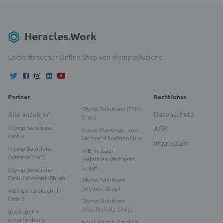
Heracles.Work
Endverbraucher Online Shop von olymp.solutions
Partner
Rechtliches
Olymp.Solutions (FTM-
Alle anzeigen
Datenschutz
Shop)
Olymp.Solutions
AGB
Roese Planungs- und
GmbH
Sachverständigenbüro
Impressum
Olymp.Solutions
IMB Inntaler
(Versco-Shop)
Metallbau Vertriebs
GmbH
Olymp.Solutions
GmbH (Loxone-Shop)
Olymp.Solutions
(Weinor-Shop)
w&k Elektrotechnik
GmbH
Olymp.Solutions
(Klöpferholz-Shop)
gössinger +
scharfenberg
Adolf Würth GmbH &