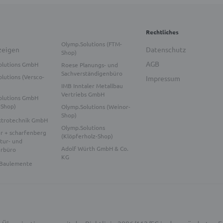
Rechtliches
Olymp.Solutions (FTM-
zeigen
Datenschutz
Shop)
AGB
olutions GmbH
Roese Planungs- und
Sachverständigenbüro
lutions (Versco-
Impressum
IMB Inntaler Metallbau
Vertriebs GmbH
olutions GmbH
-Shop)
Olymp.Solutions (Weinor-
Shop)
ktrotechnik GmbH
Olymp.Solutions
r + scharfenberg
(Klöpferholz-Shop)
tur- und
Adolf Würth GmbH & Co.
urbüro
KG
Baulemente