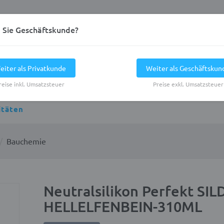
d Sie Geschäftskunde?
eiter als Privatkunde
Weiter als Geschäftskun
reise inkl. Umsatzsteuer
Preise exkl. Umsatzsteuer
itäten
Bauchemie
Neutralsilikon Perfekt SI
HELLELFENBEIN-310ML