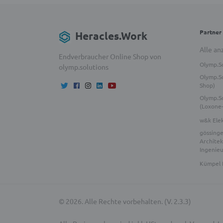
Partner
Heracles.Work
Alle an
Endverbraucher Online Shop von
Olymp.S
olymp.solutions
Olymp.So
Shop)
Olymp.S
(Loxone
w&k Ele
gössinge
Architek
Ingenie
Kümpel 
© 2026. Alle Rechte vorbehalten. (V. 2.3.3)