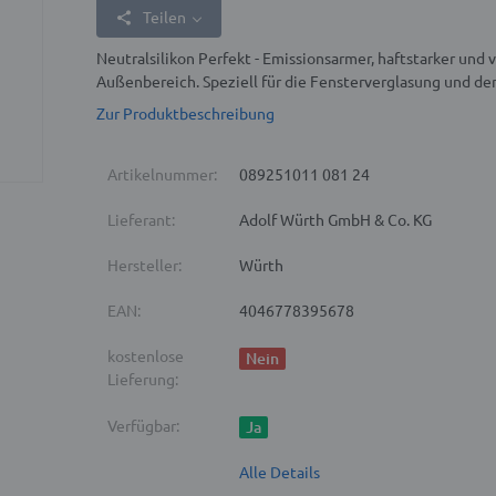
Teilen
Neutralsilikon Perfekt - Emissionsarmer, haftstarker und 
Außenbereich. Speziell für die Fensterverglasung und de
Zur Produktbeschreibung
Artikelnummer:
089251011 081 24
Lieferant:
Adolf Würth GmbH & Co. KG
Hersteller:
Würth
EAN:
4046778395678
kostenlose
Nein
Lieferung:
Verfügbar:
Ja
Alle Details