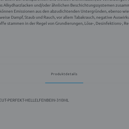
 aus Alkydharzlacken und/oder ähnlichen Beschichtungssystemen zusamme
können Emissionen aus den abzudichtenden Untergründen, ebenso wie E
ise Dampf, Staub und Rauch, vor allem Tabakrauch, negative Auswirku
e stammen in der Regel von Grundierungen, Löse-, Desinfektions-, Re
Produktdetails
I-NEUT-PERFEKT-HELLELFENBEIN-310ML