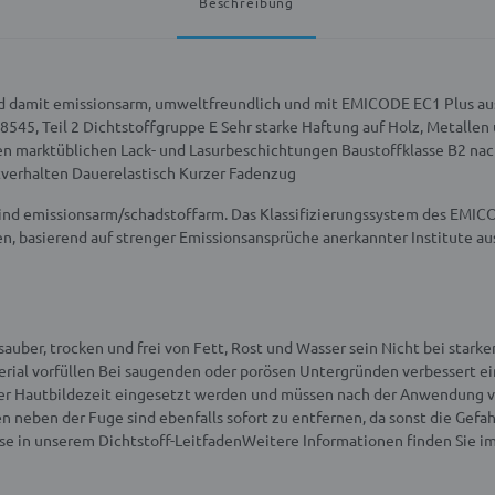
Beschreibung
und damit emissionsarm, umweltfreundlich und mit EMICODE EC1 Plus a
545, Teil 2 Dichtstoffgruppe E
Sehr starke Haftung auf Holz, Metallen
ten marktüblichen Lack- und Lasurbeschichtungen
Baustoffklasse B2 na
tverhalten
Dauerelastisch
Kurzer Fadenzug
nd emissionsarm/schadstoffarm. Das Klassifizierungssystem des EMICO
, basierend auf strenger Emissionsansprüche anerkannter Institute au
auber, trocken und frei von Fett, Rost und Wasser sein
Nicht bei stark
rial vorfüllen
Bei saugenden oder porösen Untergründen verbessert ein V
der Hautbildezeit eingesetzt werden und müssen nach der Anwendung vo
eben der Fuge sind ebenfalls sofort zu entfernen, da sonst die Gefah
se in unserem Dichtstoff-Leitfaden
Weitere Informationen finden Sie i