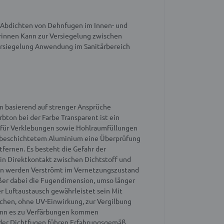
Abdichten von Dehnfugen im Innen- und
rinnen
Kann zur Versiegelung zwischen
ersiegelung
Anwendung im Sanitärbereich
n basierend auf strenger Ansprüche
rbton bei der Farbe Transparent ist ein
 für Verklebungen sowie Hohlraumfüllungen
verbeschichtetem Aluminium eine Überprüfung
fernen. Es besteht die Gefahr der
in Direktkontakt zwischen Dichtstoff und
en werden
Verströmt im Vernetzungszustand
ößer dabei die Fugendimension, umso länger
r Luftaustausch gewährleistet sein
Mit
ichen, ohne UV-Einwirkung, zur Vergilbung
kann es zu Verfärbungen kommen
der Dichtfugen führen
Erfahrungsgemäß