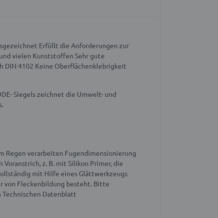
usgezeichnet
Erfüllt die Anforderungen zur
 und vielen Kunststoffen
Sehr gute
ch DIN 4102
Keine Oberflächenklebrigkeit
DE- Siegels zeichnet die Umwelt- und
s.
em Regen verarbeiten
Fugendimensionierung
oranstrich, z. B. mit Silikon Primer, die
llständig mit Hilfe eines Glättwerkzeugs
r von Fleckenbildung besteht.
Bitte
m Technischen Datenblatt