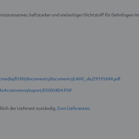
Emissionsarmer, haftstarker und vielseitiger Dichtstoff für Dehnfugen im
t/stmedia/0100/documents/documents/LANG_de/29195684.pdf
hs4customers/export/05005804.PDF
lich der Lieferant zuständig.
Zum Lieferanten.