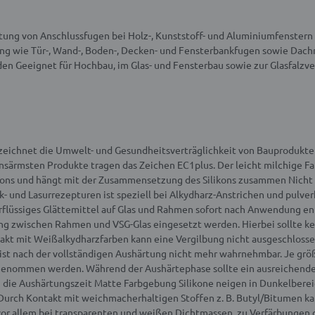
tung von Anschlussfugen bei Holz-, Kunststoff- und Aluminiumfenstern
g wie Tür-, Wand-, Boden-, Decken- und Fensterbankfugen sowie Dach
den
Geeignet für Hochbau, im Glas- und Fensterbau sowie zur Glasfalzv
zeichnet die Umwelt- und Gesundheitsverträglichkeit von Bauprodukte
onsärmsten Produkte tragen das Zeichen EC1plus.
Der leicht milchige Fa
likons und hängt mit der Zusammensetzung des Silikons zusammen
Nicht
ck- und Lasurrezepturen ist speziell bei Alkydharz-Anstrichen und pul
flüssiges Glättemittel auf Glas und Rahmen sofort nach Anwendung ent
ng zwischen Rahmen und VSG-Glas eingesetzt werden. Hierbei sollte ke
akt mit Weißalkydharzfarben kann eine Vergilbung nicht ausgeschloss
r ist nach der vollständigen Aushärtung nicht mehr wahrnehmbar. Je gr
hrgenommen werden.
Während der Aushärtephase sollte ein ausreichende
h die Aushärtungszeit
Matte Farbgebung
Silikone neigen in Dunkelbere
Durch Kontakt mit weichmacherhaltigen Stoffen z. B. Butyl/Bitumen 
vor allem bei transparenten und weißen Dichtmassen, zu Verfärbungen 