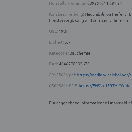
Hersteller-Nummer:
089251011 081 24
Kurzbeschreibung:
Neutralsilikon Perfekt - 
Fensterverglasung und den Sanitärbereich
USt.:
19%
Einheit:
Stk.
Kategorie:
Bauchemie
EAN:
4046778395678
29195684.pdf:
https://media.witglobal.ne
05005804.PDF:
https://EHS.WUERTH.COM/e
Für angegebene Informationen ist ausschließ