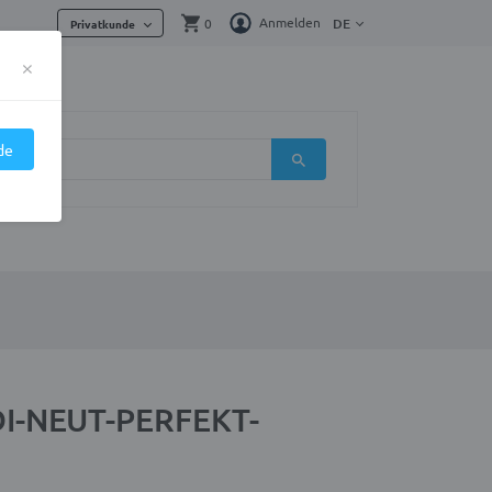
Anmelden
0
DE
Privatkunde
×
de
LDI-NEUT-PERFEKT-