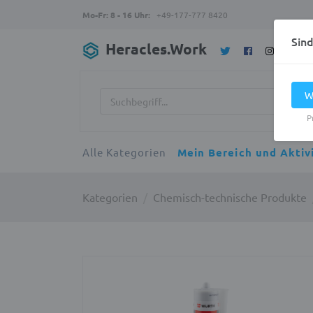
Mo-Fr: 8 - 16 Uhr:
+49-177-777 8420
Sin
Heracles.Work
W
P
Alle Kategorien
Mein Bereich und Aktiv
Kategorien
Chemisch-technische Produkte