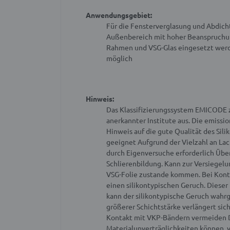
Anwendungsgebiet:
Für die Fensterverglasung und Abdich
Außenbereich mit hoher Beanspruchun
Rahmen und VSG-Glas eingesetzt wer
möglich
Hinweis:
Das Klassifizierungssystem EMICODE 
anerkannter Institute aus. Die emissi
Hinweis auf die gute Qualität des Si
geeignet
Aufgrund der Vielzahl an La
durch Eigenversuche erforderlich
Über
Schlierenbildung.
Kann zur Versiegelu
VSG-Folie zustande kommen.
Bei Kont
einen silikontypischen Geruch. Diese
kann der silikontypische Geruch wa
größerer Schichtstärke verlängert sic
Kontakt mit VKP-Bändern vermeiden
Materialunverträglichkeiten können, 