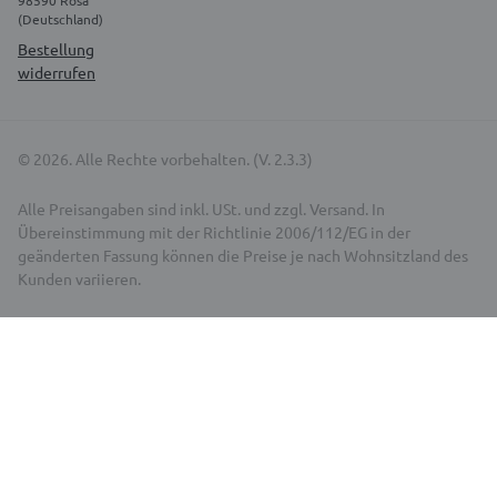
98590 Rosa
(Deutschland)
Bestellung
widerrufen
© 2026. Alle Rechte vorbehalten. (V. 2.3.3)
Alle Preisangaben sind inkl. USt. und zzgl. Versand. In
Übereinstimmung mit der Richtlinie 2006/112/EG in der
geänderten Fassung können die Preise je nach Wohnsitzland des
Kunden variieren.