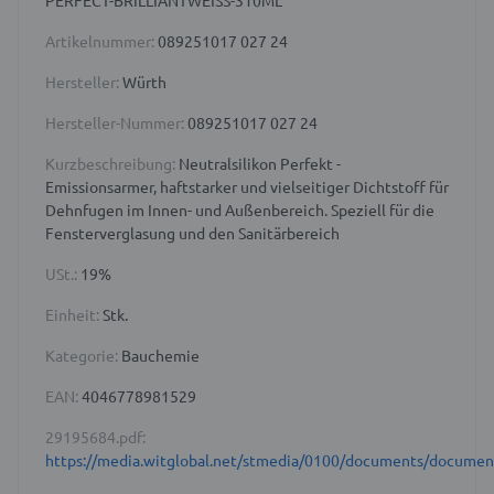
PERFECT-BRILLIANTWEISS-310ML
Artikelnummer:
089251017 027 24
Hersteller:
Würth
Hersteller-Nummer:
089251017 027 24
Kurzbeschreibung:
Neutralsilikon Perfekt -
Emissionsarmer, haftstarker und vielseitiger Dichtstoff für
Dehnfugen im Innen- und Außenbereich. Speziell für die
Fensterverglasung und den Sanitärbereich
USt.:
19%
Einheit:
Stk.
Kategorie:
Bauchemie
EAN:
4046778981529
29195684.pdf:
https://media.witglobal.net/stmedia/0100/documents/docume