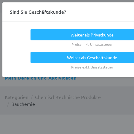
Anmelden
0
DE
Privatkunde
Sind Sie Geschäftskunde?
Heracles.Work
Weiter als Privatkunde
Preise inkl. Umsatzsteuer
Weiter als Geschäftskunde
Alle Kategorien
Preise exkl. Umsatzsteuer
Mein Bereich und Aktivitäten
Kategorien
Chemisch-technische Produkte
Bauchemie