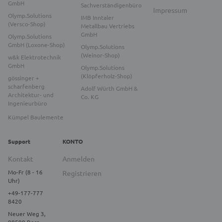
GmbH
Sachverständigenbüro
Impressum
Olymp.Solutions
IMB Inntaler
(Versco-Shop)
Metallbau Vertriebs
GmbH
Olymp.Solutions
GmbH (Loxone-Shop)
Olymp.Solutions
(Weinor-Shop)
w&k Elektrotechnik
GmbH
Olymp.Solutions
(Klöpferholz-Shop)
gössinger +
scharfenberg
Adolf Würth GmbH &
Architektur- und
Co. KG
Ingenieurbüro
Kümpel Baulemente
Support
KONTO
Kontakt
Anmelden
Mo-Fr (8 - 16
Registrieren
Uhr)
+49-177-777
8420
Neuer Weg 3,