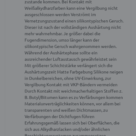
zustande kommen.
Bei Kontakt mit
Weißalkydharzfarben kann eine Vergilbung nicht
ausgeschlossen werden
Verströmt im
Vernetzungszustand einen silikontypischen Geruch.
Dieser ist nach der vollständigen Aushärtung nicht
mehr wahrnehmbar. Je größer dabei die
Fugendimension, umso länger kann der
silikontypische Geruch wahrgenommen werden.
Während der Aushärtephase sollte ein
ausreichender Luftaustausch gewährleistet sein
Mit größerer Schichtstärke verlängert sich die
Aushärtungszeit
Matte Farbgebung
Silikone neigen
in Dunkelbereichen, ohne UV-Einwirkung, zur
Vergilbung
Kontakt mit VKP-Bändern vermeiden
Durch Kontakt mit weichmacherhaltigen Stoffen z.
B. Butyl/Bitumen kann es zu Verfärbungen kommen
Materialunverträglichkeiten können, vor allem bei
transparenten und weißen Dichtmassen, zu
Verfärbungen der Dichtfugen führen
Erfahrungsgemäß lassen sich bei Oberflächen, die
sich aus Alkydharzlacken und/oder ähnlichen
Beschichtungssystemen zusammensetzen,