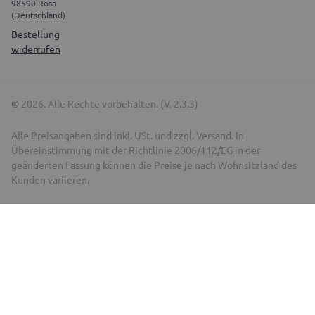
98590 Rosa
(Deutschland)
Bestellung
widerrufen
© 2026. Alle Rechte vorbehalten. (V. 2.3.3)
Alle Preisangaben sind inkl. USt. und zzgl. Versand. In
Übereinstimmung mit der Richtlinie 2006/112/EG in der
geänderten Fassung können die Preise je nach Wohnsitzland des
Kunden variieren.