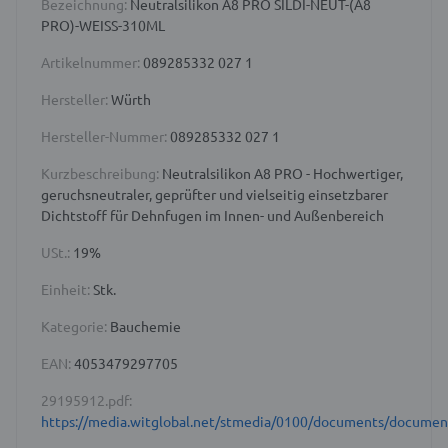
Bezeichnung:
Neutralsilikon A8 PRO SILDI-NEUT-(A8
PRO)-WEISS-310ML
Artikelnummer:
089285332 027 1
Hersteller:
Würth
Hersteller-Nummer:
089285332 027 1
Kurzbeschreibung:
Neutralsilikon A8 PRO - Hochwertiger,
geruchsneutraler, geprüfter und vielseitig einsetzbarer
Dichtstoff für Dehnfugen im Innen- und Außenbereich
USt.:
19%
Einheit:
Stk.
Kategorie:
Bauchemie
EAN:
4053479297705
29195912.pdf:
https://media.witglobal.net/stmedia/0100/documents/docume