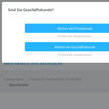
Anmelden
0
DE
Privatkunde
Sind Sie Geschäftskunde?
Heracles.Work
Weiter als Privatkunde
Preise inkl. Umsatzsteuer
Weiter als Geschäftskunde
Alle Kategorien
Preise exkl. Umsatzsteuer
Mein Bereich und Aktivitäten
Kategorien
Chemisch-technische Produkte
Bauchemie