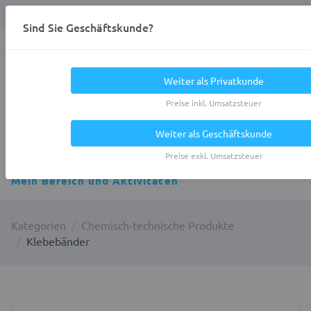
Anmelden
0
DE
Privatkunde
Sind Sie Geschäftskunde?
Heracles.Work
Weiter als Privatkunde
Preise inkl. Umsatzsteuer
Weiter als Geschäftskunde
Alle Kategorien
Preise exkl. Umsatzsteuer
Mein Bereich und Aktivitäten
Kategorien
Chemisch-technische Produkte
Klebebänder