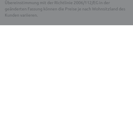
Übereinstimmung mit der Richtlinie 2006/112/EG in der
geänderten Fassung können die Preise je nach Wohnsitzland des
Kunden variieren.