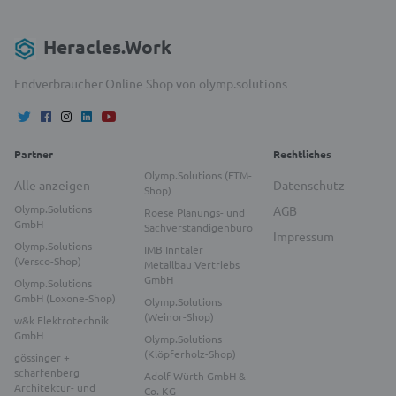
Heracles.Work
Endverbraucher Online Shop von olymp.solutions
Partner
Rechtliches
Olymp.Solutions (FTM-
Alle anzeigen
Datenschutz
Shop)
Olymp.Solutions
AGB
Roese Planungs- und
GmbH
Sachverständigenbüro
Impressum
Olymp.Solutions
IMB Inntaler
(Versco-Shop)
Metallbau Vertriebs
GmbH
Olymp.Solutions
GmbH (Loxone-Shop)
Olymp.Solutions
(Weinor-Shop)
w&k Elektrotechnik
GmbH
Olymp.Solutions
(Klöpferholz-Shop)
gössinger +
scharfenberg
Adolf Würth GmbH &
Architektur- und
Co. KG