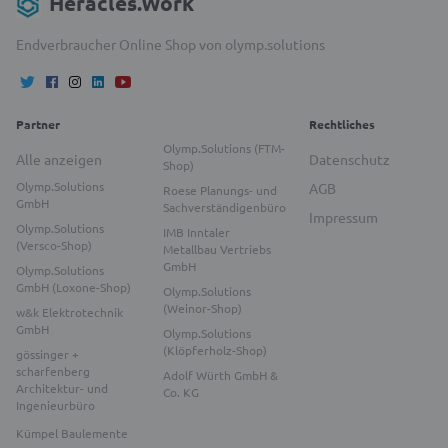
Heracles.Work
Endverbraucher Online Shop von olymp.solutions
Partner
Rechtliches
Olymp.Solutions (FTM-
Alle anzeigen
Datenschutz
Shop)
Olymp.Solutions
AGB
Roese Planungs- und
GmbH
Sachverständigenbüro
Impressum
Olymp.Solutions
IMB Inntaler
(Versco-Shop)
Metallbau Vertriebs
GmbH
Olymp.Solutions
GmbH (Loxone-Shop)
Olymp.Solutions
(Weinor-Shop)
w&k Elektrotechnik
GmbH
Olymp.Solutions
(Klöpferholz-Shop)
gössinger +
scharfenberg
Adolf Würth GmbH &
Architektur- und
Co. KG
Ingenieurbüro
Kümpel Baulemente