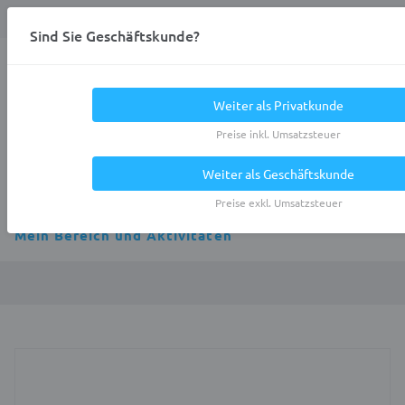
Anmelden
0
DE
Privatkunde
Sind Sie Geschäftskunde?
Heracles.Work
Weiter als Privatkunde
Preise inkl. Umsatzsteuer
Weiter als Geschäftskunde
Alle Kategorien
Preise exkl. Umsatzsteuer
Mein Bereich und Aktivitäten