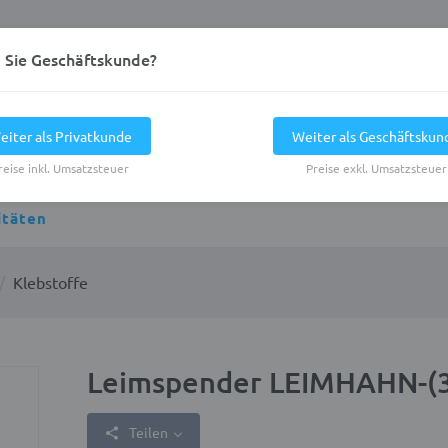
d Sie Geschäftskunde?
eiter als Privatkunde
Weiter als Geschäftskun
reise inkl. Umsatzsteuer
Preise exkl. Umsatzsteuer
itäten
Klebstoffe
Leimspender LEIMHAHN-(
Teilen