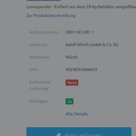
Leimspender - Einfach aus dem 28-kg-Behälter ausgießba
Zur Produktbeschreibung
Artikelnummer:
0891183 081 1
Lieferant:
Adolf Würth GmbH & Co. KG
Hersteller:
Würth
EAN:
4024835686693
kostenlose
Nein
Lieferung:
Verfügbar:
Ja
Alle Details
Preis anfragen