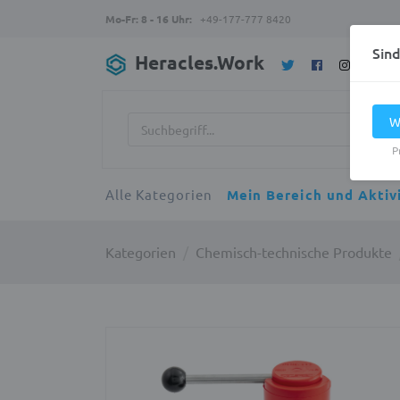
Mo-Fr: 8 - 16 Uhr:
+49-177-777 8420
Sin
Heracles.Work
W
P
Alle Kategorien
Mein Bereich und Aktiv
Kategorien
Chemisch-technische Produkte