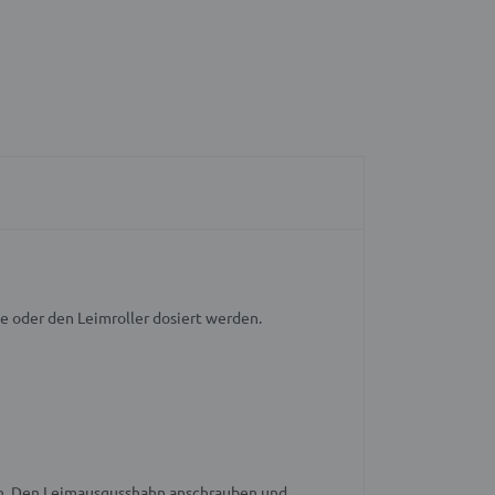
e oder den Leimroller dosiert werden.
nen. Den Leimausgusshahn anschrauben und