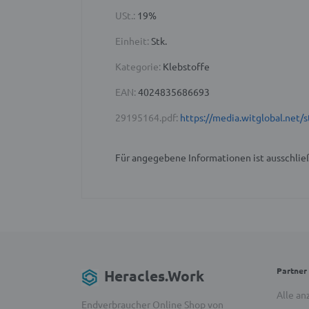
USt.:
19%
Einheit:
Stk.
Kategorie:
Klebstoffe
EAN:
4024835686693
29195164.pdf:
https://media.witglobal.ne
Für angegebene Informationen ist ausschließ
Partner
Heracles.Work
Alle an
Endverbraucher Online Shop von