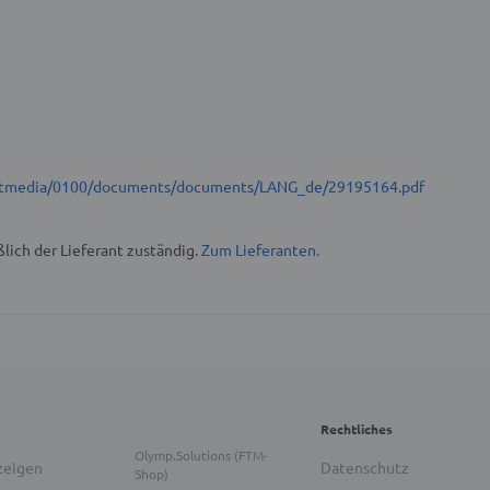
t/stmedia/0100/documents/documents/LANG_de/29195164.pdf
lich der Lieferant zuständig.
Zum Lieferanten.
Rechtliches
Olymp.Solutions (FTM-
zeigen
Datenschutz
Shop)