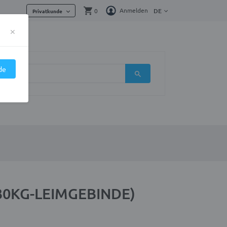
Anmelden
0
DE
Privatkunde
×
de
30KG-LEIMGEBINDE)