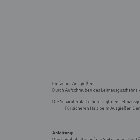
Einfaches Ausgießen
Durch Aufschrauben des Leimausgusshahns kan
Die Scharnierplatte befestigt den Leimausg
Für sicheren Halt beim Ausgießen
Den
Anleitung:
Den Leimbehälter auf die Seite legen. Die 