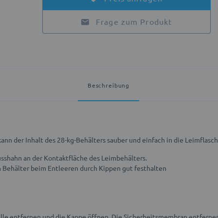
Frage zum Produkt
Beschreibung
n der Inhalt des 28-kg-Behälters sauber und einfach in die Leimflasch
usshahn an der Kontaktfläche des Leimbehälters.
 Behälter beim Entleeren durch Kippen gut festhalten
Tülle entfernen und die Kappe öffnen. Die Sicherheitsmembran entfer