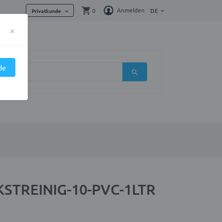
Anmelden
0
DE
Privatkunde
×
de
 KSTREINIG-10-PVC-1LTR