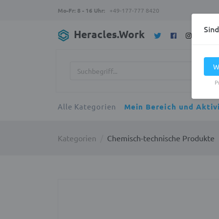
Mo-Fr: 8 - 16 Uhr:
+49-177-777 8420
Sin
Heracles.Work
W
P
Alle Kategorien
Mein Bereich und Aktiv
Kategorien
Chemisch-technische Produkte