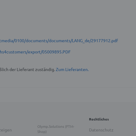
t/stmedia/0100/documents/documents/LANG_de/29177912.pdf
hs4customers/export/05009895.PDF
lich der Lieferant zuständig.
Zum Lieferanten.
Rechtliches
Olymp.Solutions (FTM-
zeigen
Datenschutz
Shop)