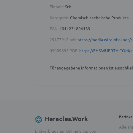
Einheit:
Stk.
Kategorie:
Chemisch-technische Produkte
EAN:
4011231896139
29177912.pdf:
https://media.witglobal.ne
05009895.PDF:
https://EHS.WUERTH.COM/e
Für angegebene Informationen ist ausschließ
Partner
Heracles.Work
Alle an
Endverbraucher Online Shop von