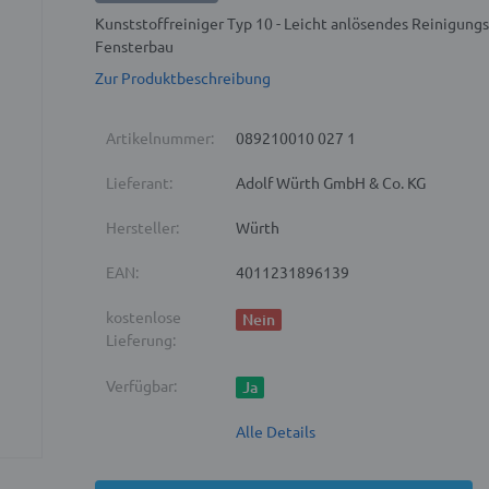
Kunststoffreiniger Typ 10 - Leicht anlösendes Reinigungs
Fensterbau
Zur Produktbeschreibung
Artikelnummer:
089210010 027 1
Lieferant:
Adolf Würth GmbH & Co. KG
Hersteller:
Würth
EAN:
4011231896139
kostenlose
Nein
Lieferung:
Verfügbar:
Ja
Alle Details