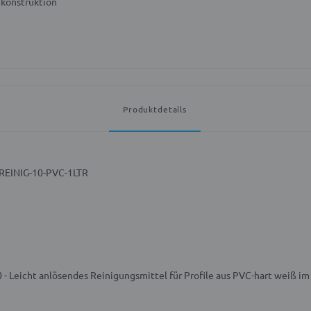
ukonstruktion
Produktdetails
TREINIG-10-PVC-1LTR
 - Leicht anlösendes Reinigungsmittel für Profile aus PVC-hart weiß i