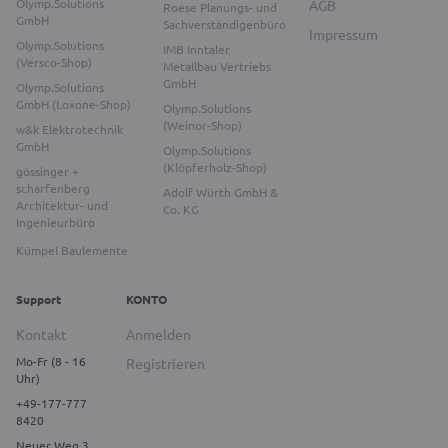
Olymp.Solutions
AGB
Roese Planungs- und
GmbH
Sachverständigenbüro
Impressum
Olymp.Solutions
IMB Inntaler
(Versco-Shop)
Metallbau Vertriebs
GmbH
Olymp.Solutions
GmbH (Loxone-Shop)
Olymp.Solutions
(Weinor-Shop)
w&k Elektrotechnik
GmbH
Olymp.Solutions
(Klöpferholz-Shop)
gössinger +
scharfenberg
Adolf Würth GmbH &
Architektur- und
Co. KG
Ingenieurbüro
Kümpel Baulemente
Support
KONTO
Kontakt
Anmelden
Mo-Fr (8 - 16
Registrieren
Uhr)
+49-177-777
8420
Neuer Weg 3,