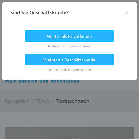
Anmelden
0
DE
Privatkunde
×
Sind Sie Geschäftskunde?
Heracles.Work
Weiter als Privatkunde
Preise inkl. Umsatzsteuer
Weiter als Geschäftskunde
Alle Kategorien
Preise exkl. Umsatzsteuer
Mein Bereich und Aktivitäten
Kategorien
Türen
Terrassentüren