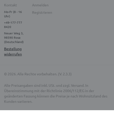
Kontakt
Anmelden
Mo-Fr (8 - 16
Registrieren
Uhr)
+49-177-777
8420
Neuer Weg 3,
98590 Rosa
(Deutschland)
Bestellung
widerrufen
© 2026. Alle Rechte vorbehalten. (V. 2.3.3)
Alle Preisangaben sind inkl. USt. und zzgl. Versand. In
Übereinstimmung mit der Richtlinie 2006/112/EG in der
geänderten Fassung können die Preise je nach Wohnsitzland des
Kunden variieren.