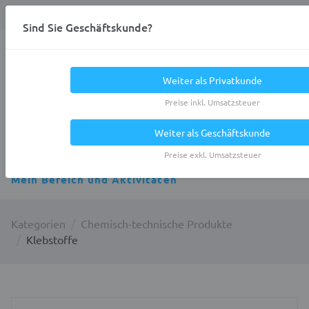
Anmelden
0
DE
Privatkunde
Sind Sie Geschäftskunde?
Heracles.Work
Weiter als Privatkunde
Preise inkl. Umsatzsteuer
Weiter als Geschäftskunde
Alle Kategorien
Preise exkl. Umsatzsteuer
Mein Bereich und Aktivitäten
Kategorien
Chemisch-technische Produkte
Klebstoffe