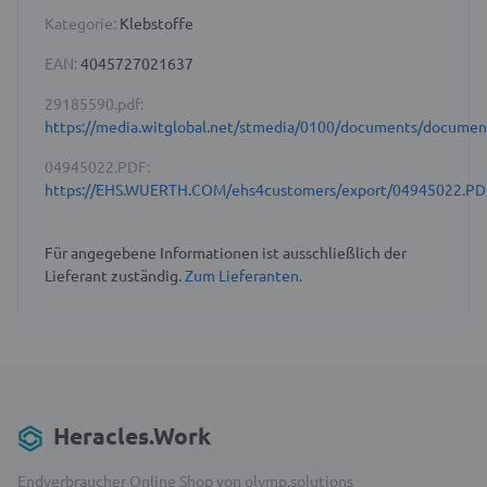
Kategorie:
Klebstoffe
EAN:
4045727021637
29185590.pdf:
https://media.witglobal.net/stmedia/0100/documents/docume
04945022.PDF:
https://EHS.WUERTH.COM/ehs4customers/export/04945022.PD
Für angegebene Informationen ist ausschließlich der
Lieferant zuständig.
Zum Lieferanten.
Heracles.Work
Endverbraucher Online Shop von olymp.solutions