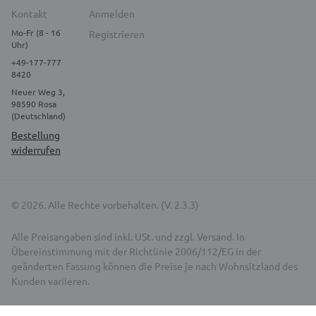
Kontakt
Anmelden
Mo-Fr (8 - 16
Registrieren
Uhr)
+49-177-777
8420
Neuer Weg 3,
98590 Rosa
(Deutschland)
Bestellung
widerrufen
© 2026. Alle Rechte vorbehalten. (V. 2.3.3)
Alle Preisangaben sind inkl. USt. und zzgl. Versand. In
Übereinstimmung mit der Richtlinie 2006/112/EG in der
geänderten Fassung können die Preise je nach Wohnsitzland des
Kunden variieren.