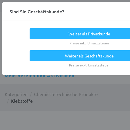
Anmelden
0
DE
Privatkunde
Sind Sie Geschäftskunde?
Heracles.Work
Weiter als Privatkunde
Preise inkl. Umsatzsteuer
Weiter als Geschäftskunde
Alle Kategorien
Preise exkl. Umsatzsteuer
Mein Bereich und Aktivitäten
Kategorien
Chemisch-technische Produkte
Klebstoffe