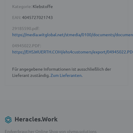
Kategorie:
Klebstoffe
EAN:
4045727021743
29185590.pdf:
https://media.witglobal.net/stmedia/0100/documents/docume
04945022.PDF:
https://EHS.WUERTH.COM/ehs4customers/export/04945022.PD
Für angegebene Informationen ist ausschließlich der
Lieferant zuständig.
Zum Lieferanten.
Heracles.Work
Endverbraucher Online Shop von olymp.solutions