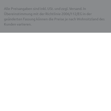
Alle Preisangaben sind inkl. USt. und zzgl. Versand. In
Übereinstimmung mit der Richtlinie 2006/112/EG in der
geänderten Fassung können die Preise je nach Wohnsitzland des
Kunden variieren.