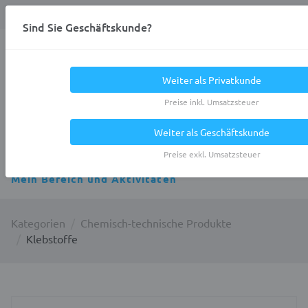
Anmelden
0
DE
Privatkunde
Sind Sie Geschäftskunde?
Heracles.Work
Weiter als Privatkunde
Preise inkl. Umsatzsteuer
Weiter als Geschäftskunde
Alle Kategorien
Preise exkl. Umsatzsteuer
Mein Bereich und Aktivitäten
Kategorien
Chemisch-technische Produkte
Klebstoffe