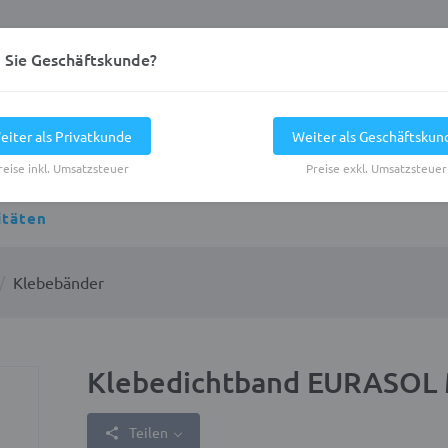
d Sie Geschäftskunde?
eiter als Privatkunde
Weiter als Geschäftskun
reise inkl. Umsatzsteuer
Preise exkl. Umsatzsteuer
itäten
Klebebänder
Klebedichtband EURASOL
Teilen