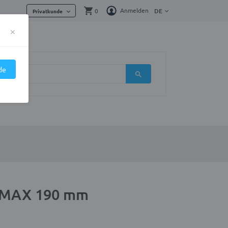
Anmelden
0
DE
Privatkunde
×
de
 MAX 190 mm