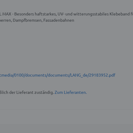
AX - Besonders haftstarkes, UV- und witterungsstabiles Klebeband fü
perren, Dampfbremsen, Fassadenbahnen
t/stmedia/0100/documents/documents/LANG_de/29183952.pdf
lich der Lieferant zuständig.
Zum Lieferanten.