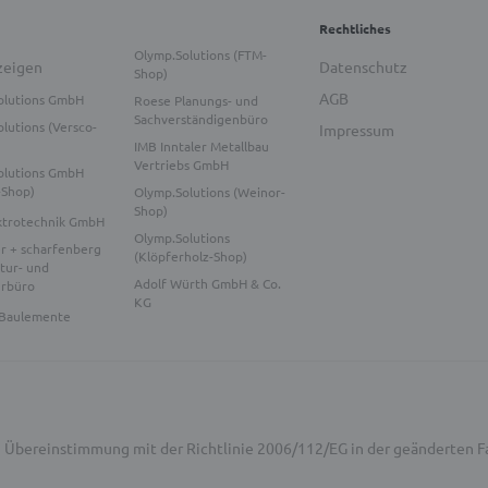
Rechtliches
Olymp.Solutions (FTM-
zeigen
Datenschutz
Shop)
AGB
olutions GmbH
Roese Planungs- und
Sachverständigenbüro
lutions (Versco-
Impressum
IMB Inntaler Metallbau
Vertriebs GmbH
olutions GmbH
-Shop)
Olymp.Solutions (Weinor-
Shop)
ktrotechnik GmbH
Olymp.Solutions
r + scharfenberg
(Klöpferholz-Shop)
tur- und
Adolf Würth GmbH & Co.
urbüro
KG
Baulemente
. In Übereinstimmung mit der Richtlinie 2006/112/EG in der geänderten 