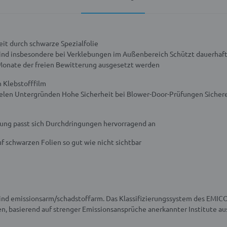
t durch schwarze Spezialfolie
ind insbesondere bei Verklebungen im Außenbereich
Schützt dauerhaft
 Monate der freien Bewitterung ausgesetzt werden
 Klebstofffilm
ielen Untergründen
Hohe Sicherheit bei Blower-Door-Prüfungen
Sicher
htung passt sich Durchdringungen hervorragend an
f schwarzen Folien so gut wie nicht sichtbar
nd emissionsarm/schadstoffarm. Das Klassifizierungssystem des EMICO
, basierend auf strenger Emissionsansprüche anerkannter Institute au