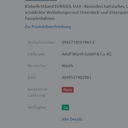
Klebedichtband EURASOL MAX - Besonders haftstarkes, UV
winddichte Verklebungen von Unterdeck- und Unterspa
Fassadenbahnen
Zur Produktbeschreibung
Artikelnummer:
0992710161961 2
Lieferant:
Adolf Würth GmbH & Co. KG
Hersteller:
Würth
EAN:
4049557402901
kostenlose
Nein
Lieferung:
Verfügbar:
Ja
Alle Details