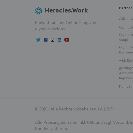
Partner
Heracles.Work
Alle an
Endverbraucher Online Shop von
Olymp.S
olymp.solutions
Olymp.So
Shop)
Olymp.S
(Loxone
w&k Ele
gössinge
Architek
Ingenie
Kümpel 
© 2026. Alle Rechte vorbehalten. (V. 2.3.3)
Alle Preisangaben sind inkl. USt. und zzgl. Versand
Kunden variieren.