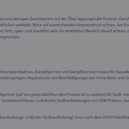
rs von wenigen Zentimetern auf der Über lappungsnaht fixieren. Durc
drücken verklebt. Bitte auf ausreichenden Anpressdruck achten. Am E
 fett-, span- und staubfrei sein. Im verklebten Bereich darauf achten, d
anspruchen.
 Unterspannbahnen, Dampfsperren und Dampfbremsen sowie für Fassad
urchdringungen. Reparaturen von Beschädigungen bei Unterdeck- und 
ühprimer (auf ein gutes Ablüften des Primers ist zu achten) für Stoß- 
 Sockelanschlüssen. Luftdichte Stoßverklebungen von OSB-Platten. Gee
Überdeckungs- und/oder Stoßverklebung) muss nach dem ZVDH-Merkbla