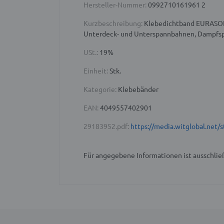
Hersteller-Nummer:
0992710161961 2
Kurzbeschreibung:
Klebedichtband EURASOL M
Unterdeck- und Unterspannbahnen, Dampfs
USt.:
19%
Einheit:
Stk.
Kategorie:
Klebebänder
EAN:
4049557402901
29183952.pdf:
https://media.witglobal.ne
Für angegebene Informationen ist ausschließ