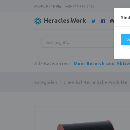
Mo-Fr: 8 - 16 Uhr:
+49-177-777 8420
Sin
Heracles.Work
W
P
Alle Kategorien
Mein Bereich und Aktiv
Kategorien
Chemisch-technische Produkte