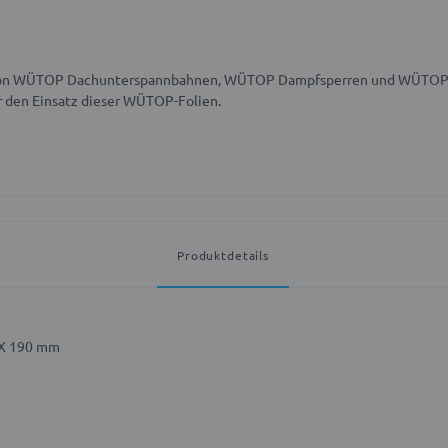
ung von WÜTOP Dachunterspannbahnen, WÜTOP Dampfsperren und WÜTO
r den Einsatz dieser WÜTOP-Folien.
Produktdetails
X 190 mm