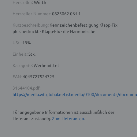
Hersteller:
Würth
Hersteller-Nummer:
0825062 061 1
Kurzbeschreibung:
Kennzeichenbefestigung Klapp-Fix
plus bedruckt - Klapp-Fix - die Harmonische
USt.:
19%
Einheit:
Stk.
Kategorie:
Werbemittel
EAN:
4045727524725
31644104.pdf:
https://media.witglobal.net/stmedia/0100/documents/docume
Für angegebene Informationen ist ausschließlich der
Lieferant zuständig.
Zum Lieferanten.