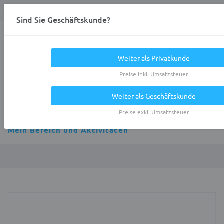
Anmelden
0
DE
Privatkunde
Sind Sie Geschäftskunde?
Heracles.Work
Weiter als Privatkunde
Preise inkl. Umsatzsteuer
Weiter als Geschäftskunde
Alle Kategorien
Preise exkl. Umsatzsteuer
Mein Bereich und Aktivitäten