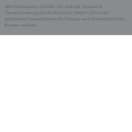
Alle Preisangaben sind inkl. USt. und zzgl. Versand. In
Übereinstimmung mit der Richtlinie 2006/112/EG in der
geänderten Fassung können die Preise je nach Wohnsitzland des
Kunden variieren.