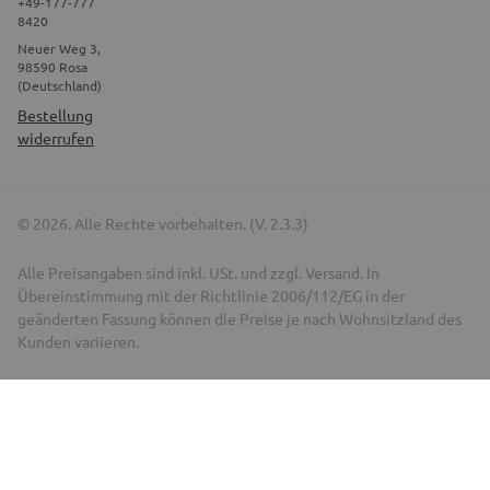
+49-177-777
8420
Neuer Weg 3,
98590 Rosa
(Deutschland)
Bestellung
widerrufen
© 2026. Alle Rechte vorbehalten. (V. 2.3.3)
Alle Preisangaben sind inkl. USt. und zzgl. Versand. In
Übereinstimmung mit der Richtlinie 2006/112/EG in der
geänderten Fassung können die Preise je nach Wohnsitzland des
Kunden variieren.