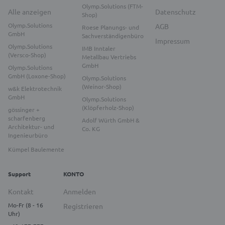
Olymp.Solutions (FTM-
Alle anzeigen
Datenschutz
Shop)
Olymp.Solutions
AGB
Roese Planungs- und
GmbH
Sachverständigenbüro
Impressum
Olymp.Solutions
IMB Inntaler
(Versco-Shop)
Metallbau Vertriebs
GmbH
Olymp.Solutions
GmbH (Loxone-Shop)
Olymp.Solutions
(Weinor-Shop)
w&k Elektrotechnik
GmbH
Olymp.Solutions
(Klöpferholz-Shop)
gössinger +
scharfenberg
Adolf Würth GmbH &
Architektur- und
Co. KG
Ingenieurbüro
Kümpel Baulemente
Support
KONTO
Kontakt
Anmelden
Mo-Fr (8 - 16
Registrieren
Uhr)