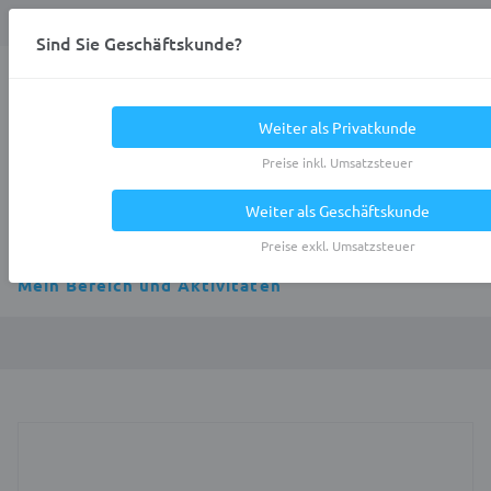
Anmelden
0
DE
Privatkunde
Sind Sie Geschäftskunde?
Heracles.Work
Weiter als Privatkunde
Preise inkl. Umsatzsteuer
Weiter als Geschäftskunde
Alle Kategorien
Preise exkl. Umsatzsteuer
Mein Bereich und Aktivitäten