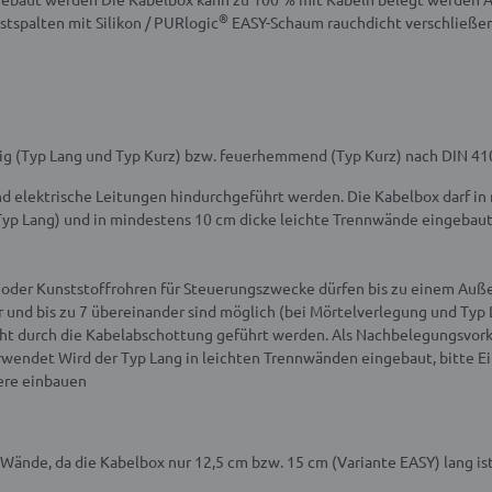
®
tspalten mit Silikon / PURlogic
EASY-Schaum rauchdicht verschließen
ig (Typ Lang und Typ Kurz) bzw. feuerhemmend (Typ Kurz) nach DIN 41
d elektrische Leitungen hindurchgeführt werden. Die Kabelbox darf i
Typ Lang) und in mindestens 10 cm dicke leichte Trennwände eingebau
r- oder Kunststoffrohren für Steuerungszwecke dürfen bis zu einem A
 und bis zu 7 übereinander sind möglich (bei Mörtelverlegung und Typ 
cht durch die Kabelabschottung geführt werden.
Als Nachbelegungsvork
erwendet
Wird der Typ Lang in leichten Trennwänden eingebaut, bitte
ere einbauen
 Wände, da die Kabelbox nur 12,5 cm bzw. 15 cm (Variante EASY) lang is