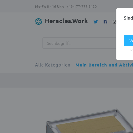
Mo-Fr: 8 - 16 Uhr:
+49-177-777 8420
Sin
Heracles.Work
W
P
Alle Kategorien
Mein Bereich und Aktiv