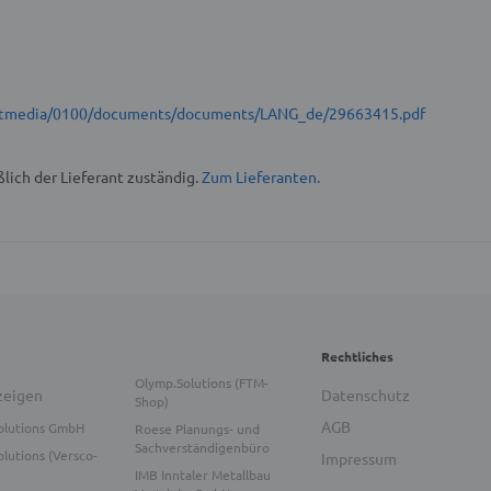
t/stmedia/0100/documents/documents/LANG_de/29663415.pdf
lich der Lieferant zuständig.
Zum Lieferanten.
Rechtliches
Olymp.Solutions (FTM-
zeigen
Datenschutz
Shop)
AGB
olutions GmbH
Roese Planungs- und
Sachverständigenbüro
lutions (Versco-
Impressum
IMB Inntaler Metallbau