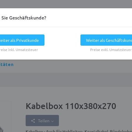
d Sie Geschäftskunde?
eiter als Privatkunde
Weiter als Geschäftskun
reise inkl. Umsatzsteuer
Preise exkl. Umsatzsteuer
itäten
Kabelbox 110x380x270
Teilen
Kabelbox - Auch für Hohlleiter-, Koaxialkabel, Bündelroh