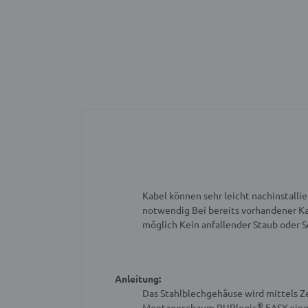
Kabel können sehr leicht nachinstalli
notwendig
Bei bereits vorhandener K
möglich
Kein anfallender Staub oder 
Anleitung:
Das Stahlblechgehäuse wird mittels 
®
Montageschaum PURlogic
EASY ein