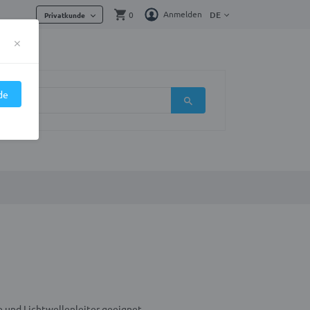
Anmelden
0
DE
Privatkunde
×
de
re und Lichtwellenleiter geeignet