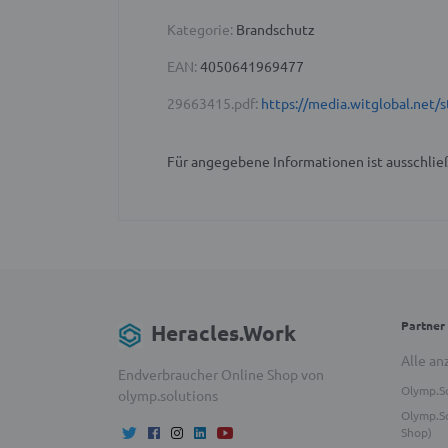
Kategorie:
Brandschutz
EAN:
4050641969477
29663415.pdf:
https://media.witglobal.ne
Für angegebene Informationen ist ausschließ
Partner
Heracles.Work
Alle an
Endverbraucher Online Shop von
Olymp.S
olymp.solutions
Olymp.So
Shop)