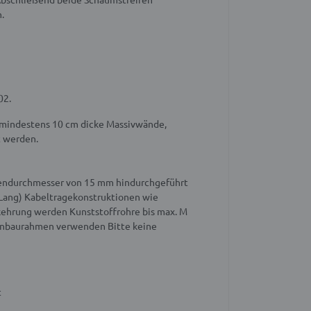
.
02.
n mindestens 10 cm dicke Massivwände,
t werden.
ußendurchmesser von 15 mm hindurchgeführt
Lang)
Kabeltragekonstruktionen wie
ehrung werden Kunststoffrohre bis max. M
 Einbaurahmen verwenden
Bitte keine
t