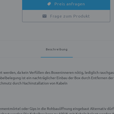
Preis anfragen
Frage zum Produkt
Beschreibung
ert werden, da kein Verfüllen des Boxeninneren nötig, lediglich rauchg
abelbelegung ist ein nachträglicher Einbau der Box durch Entfernen d
Schmutz durch Nachinstallation von Kabeln
Zementmörtel oder Gips in die Rohbauöffnung eingebaut
Alternativ dür
gebaut werden
Die Kabelbox kann zu 100 % mit Kabeln belegt werden
A