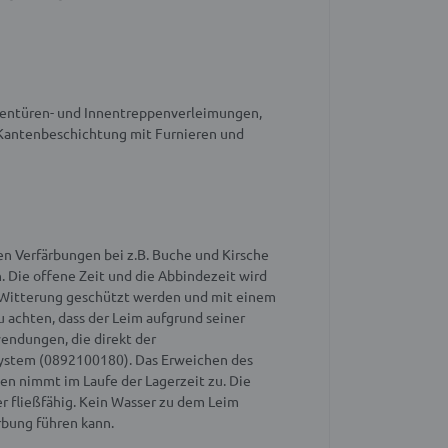
Innentüren- und Innentreppenverleimungen,
Kantenbeschichtung mit Furnieren und
en Verfärbungen bei z.B. Buche und Kirsche
 Die offene Zeit und die Abbindezeit wird
or Witterung geschützt werden und mit einem
 achten, dass der Leim aufgrund seiner
endungen, die direkt der
rsystem (0892100180). Das Erweichen des
n nimmt im Laufe der Lagerzeit zu. Die
r fließfähig. Kein Wasser zu dem Leim
rbung führen kann.