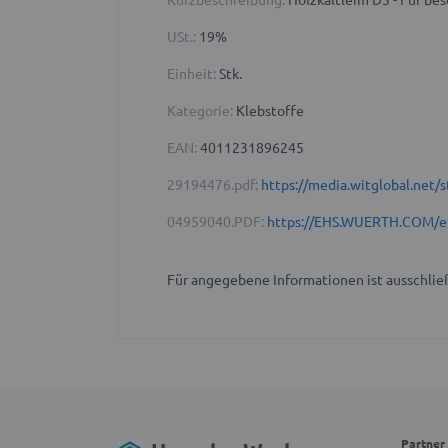
USt.:
19%
Einheit:
Stk.
Kategorie:
Klebstoffe
EAN:
4011231896245
29194476.pdf:
https://media.witglobal.ne
04959040.PDF:
https://EHS.WUERTH.COM/e
Für angegebene Informationen ist ausschließ
Partner