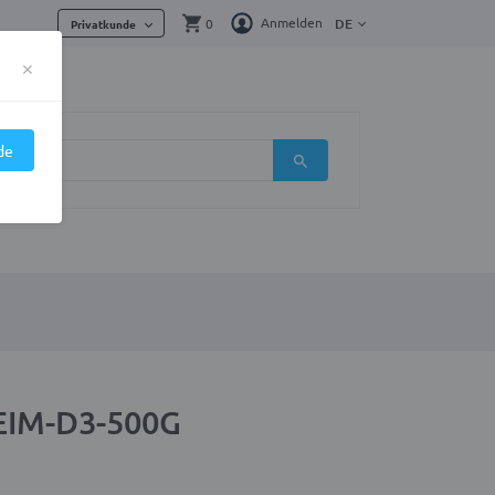
Anmelden
0
DE
Privatkunde
×
de
EIM-D3-500G