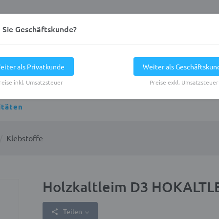
d Sie Geschäftskunde?
eiter als Privatkunde
Weiter als Geschäftskun
reise inkl. Umsatzsteuer
Preise exkl. Umsatzsteuer
itäten
Klebstoffe
Holzkaltleim D3 HOKALTL
Teilen