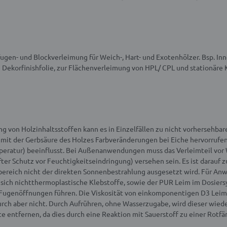
fugen- und Blockverleimung für Weich-, Hart- und Exotenhölzer. Bsp. 
korfinishfolie, zur Flächenverleimung von HPL/ CPL und stationäre 
von Holzinhaltsstoffen kann es in Einzelfällen zu nicht vorhersehbar
it der Gerbsäure des Holzes Farbveränderungen bei Eiche hervorrufen.
Temperatur) beeinflusst. Bei Außenanwendungen muss das Verleimteil v
 Schutz vor Feuchtigkeitseindringung) versehen sein. Es ist darauf zu
reich nicht der direkten Sonnenbestrahlung ausgesetzt wird. Für Anw
 sich nichtthermoplastische Klebstoffe, sowie der PUR Leim im Dosie
Fugenöffnungen führen. Die Viskosität von einkomponentigen D3 Leime
rch aber nicht. Durch Aufrühren, ohne Wasserzugabe, wird dieser wiede
 entfernen, da dies durch eine Reaktion mit Sauerstoff zu einer Rotfä