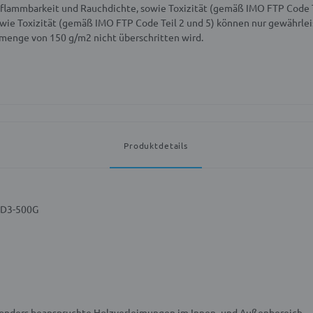
flammbarkeit und Rauchdichte, sowie Toxizität (gemäß IMO FTP Code T
ie Toxizität (gemäß IMO FTP Code Teil 2 und 5) können nur gewährlei
menge von 150 g/m2 nicht überschritten wird.
Produktdetails
-D3-500G
sonders beanspruchte Holzverleimungen im Innen- und Außenbereich