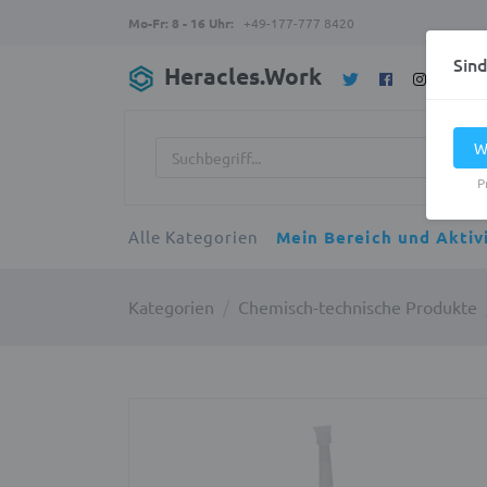
Mo-Fr: 8 - 16 Uhr:
+49-177-777 8420
Sin
Heracles.Work
W
P
Alle Kategorien
Mein Bereich und Aktiv
Kategorien
Chemisch-technische Produkte