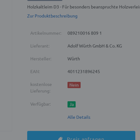
Holzkaltleim D3 - Für besonders beanspruchte Holzverl
Zur Produktbeschreibung
Artikelnummer:
089210016 809 1
Lieferant:
Adolf Würth GmbH & Co. KG
Hersteller:
Würth
EAN:
4011231896245
kostenlose
Nein
Lieferung:
Verfügbar:
Ja
Alle Details
Preis anfragen