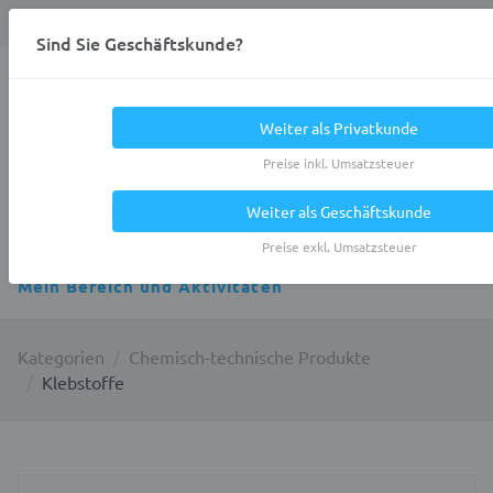
Anmelden
0
DE
Privatkunde
Sind Sie Geschäftskunde?
Heracles.Work
Weiter als Privatkunde
Preise inkl. Umsatzsteuer
Weiter als Geschäftskunde
Alle Kategorien
Preise exkl. Umsatzsteuer
Mein Bereich und Aktivitäten
Kategorien
Chemisch-technische Produkte
Klebstoffe