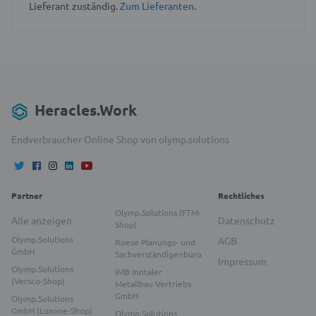
Lieferant zuständig.
Zum Lieferanten.
Heracles.Work
Endverbraucher Online Shop von olymp.solutions
Partner
Rechtliches
Olymp.Solutions (FTM-
Alle anzeigen
Datenschutz
Shop)
Olymp.Solutions
AGB
Roese Planungs- und
GmbH
Sachverständigenbüro
Impressum
Olymp.Solutions
IMB Inntaler
(Versco-Shop)
Metallbau Vertriebs
GmbH
Olymp.Solutions
GmbH (Loxone-Shop)
Olymp.Solutions