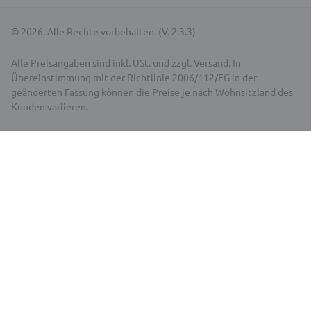
© 2026. Alle Rechte vorbehalten. (V. 2.3.3)
Alle Preisangaben sind inkl. USt. und zzgl. Versand. In
Übereinstimmung mit der Richtlinie 2006/112/EG in der
geänderten Fassung können die Preise je nach Wohnsitzland des
Kunden variieren.