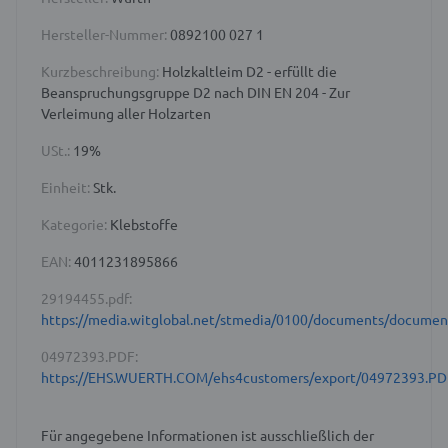
Hersteller-Nummer:
0892100 027 1
Kurzbeschreibung:
Holzkaltleim D2 - erfüllt die
Beanspruchungsgruppe D2 nach DIN EN 204 - Zur
Verleimung aller Holzarten
USt.:
19%
Einheit:
Stk.
Kategorie:
Klebstoffe
EAN:
4011231895866
29194455.pdf:
https://media.witglobal.net/stmedia/0100/documents/docume
04972393.PDF:
https://EHS.WUERTH.COM/ehs4customers/export/04972393.PD
Für angegebene Informationen ist ausschließlich der