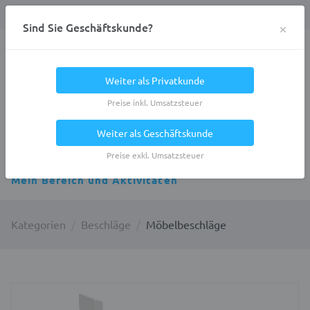
Anmelden
0
DE
Privatkunde
×
Sind Sie Geschäftskunde?
Heracles.Work
Weiter als Privatkunde
Preise inkl. Umsatzsteuer
Weiter als Geschäftskunde
Alle Kategorien
Preise exkl. Umsatzsteuer
Mein Bereich und Aktivitäten
Kategorien
Beschläge
Möbelbeschläge