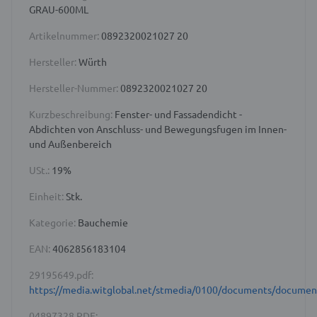
GRAU-600ML
Artikelnummer:
0892320021027 20
Hersteller:
Würth
Hersteller-Nummer:
0892320021027 20
Kurzbeschreibung:
Fenster- und Fassadendicht -
Abdichten von Anschluss- und Bewegungsfugen im Innen-
und Außenbereich
USt.:
19%
Einheit:
Stk.
Kategorie:
Bauchemie
EAN:
4062856183104
29195649.pdf:
https://media.witglobal.net/stmedia/0100/documents/docume
04897328.PDF: