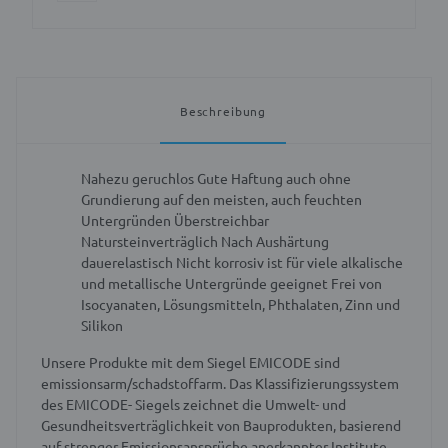
Beschreibung
Nahezu geruchlos
Gute Haftung auch ohne
Grundierung auf den meisten, auch feuchten
Untergründen
Überstreichbar
Natursteinverträglich
Nach Aushärtung
dauerelastisch
Nicht korrosiv ist für viele alkalische
und metallische Untergründe geeignet
Frei von
Isocyanaten, Lösungsmitteln, Phthalaten, Zinn und
Silikon
Unsere Produkte mit dem Siegel EMICODE sind
emissionsarm/schadstoffarm. Das Klassifizierungssystem
des EMICODE- Siegels zeichnet die Umwelt- und
Gesundheitsverträglichkeit von Bauprodukten, basierend
auf strenger Emissionsansprüche anerkannter Institute