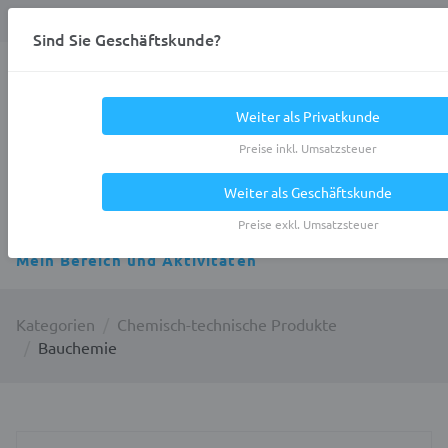
Anmelden
0
DE
Privatkunde
Sind Sie Geschäftskunde?
Heracles.Work
Weiter als Privatkunde
Preise inkl. Umsatzsteuer
Weiter als Geschäftskunde
Alle Kategorien
Preise exkl. Umsatzsteuer
Mein Bereich und Aktivitäten
Kategorien
Chemisch-technische Produkte
Bauchemie