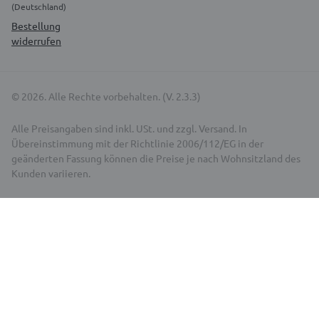
(Deutschland)
Bestellung
widerrufen
© 2026. Alle Rechte vorbehalten. (V. 2.3.3)
Alle Preisangaben sind inkl. USt. und zzgl. Versand. In
Übereinstimmung mit der Richtlinie 2006/112/EG in der
geänderten Fassung können die Preise je nach Wohnsitzland des
Kunden variieren.