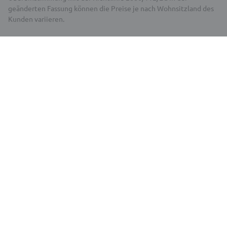
geänderten Fassung können die Preise je nach Wohnsitzland des
Kunden variieren.