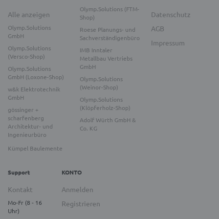
Olymp.Solutions (FTM-
Alle anzeigen
Datenschutz
Shop)
Olymp.Solutions
AGB
Roese Planungs- und
GmbH
Sachverständigenbüro
Impressum
Olymp.Solutions
IMB Inntaler
(Versco-Shop)
Metallbau Vertriebs
GmbH
Olymp.Solutions
GmbH (Loxone-Shop)
Olymp.Solutions
(Weinor-Shop)
w&k Elektrotechnik
GmbH
Olymp.Solutions
(Klöpferholz-Shop)
gössinger +
scharfenberg
Adolf Würth GmbH &
Architektur- und
Co. KG
Ingenieurbüro
Kümpel Baulemente
Support
KONTO
Kontakt
Anmelden
Mo-Fr (8 - 16
Registrieren
Uhr)