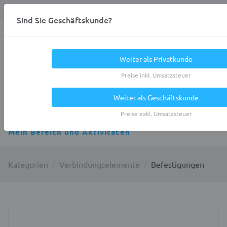
Anmelden
0
DE
Privatkunde
Sind Sie Geschäftskunde?
Heracles.Work
Weiter als Privatkunde
Preise inkl. Umsatzsteuer
Weiter als Geschäftskunde
Alle Kategorien
Preise exkl. Umsatzsteuer
Mein Bereich und Aktivitäten
Kategorien
Verbindungselemente
Befestigungen