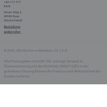
+49-177-777
8420
Neuer Weg 3,
98590 Rosa
(Deutschland)
Bestellung
widerrufen
© 2026. Alle Rechte vorbehalten. (V. 2.3.3)
Alle Preisangaben sind inkl. USt. und zzgl. Versand. In
Übereinstimmung mit der Richtlinie 2006/112/EG in der
geänderten Fassung können die Preise je nach Wohnsitzland des
Kunden variieren.