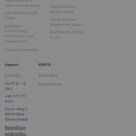
Olymp.Solutions
GmbH (Loxone-Shop)
Olymp.Solutions
(Weinor-Shop)
w&k Elektrotechnik
GmbH
Olymp.Solutions
(Klöpferholz-Shop)
gössinger +
scharfenberg
Adolf Würth GmbH &
Architektur- und
Co. KG
Ingenieurbüro
Kümpel Baulemente
Support
KONTO
Kontakt
Anmelden
Mo-Fr (8 - 16
Registrieren
Uhr)
+49-177-777
8420
Neuer Weg 3,
98590 Rosa
(Deutschland)
Bestellung
widerrufen