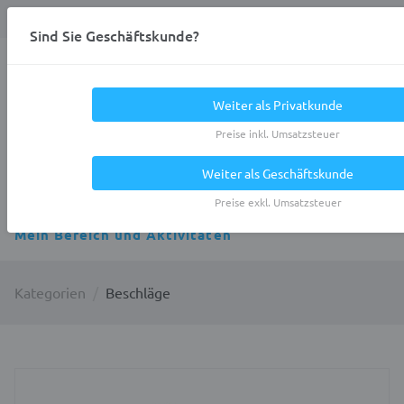
Anmelden
0
DE
Privatkunde
Sind Sie Geschäftskunde?
Heracles.Work
Weiter als Privatkunde
Preise inkl. Umsatzsteuer
Weiter als Geschäftskunde
Alle Kategorien
Preise exkl. Umsatzsteuer
Mein Bereich und Aktivitäten
Kategorien
Beschläge