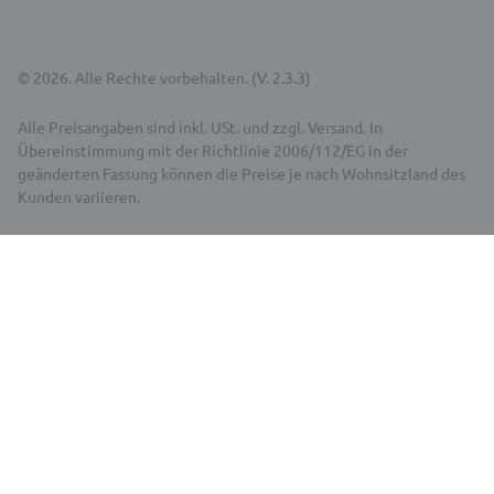
© 2026. Alle Rechte vorbehalten. (V. 2.3.3)
Alle Preisangaben sind inkl. USt. und zzgl. Versand. In
Übereinstimmung mit der Richtlinie 2006/112/EG in der
geänderten Fassung können die Preise je nach Wohnsitzland des
Kunden variieren.