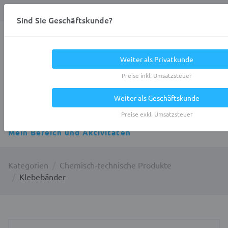
Anmelden
0
DE
Privatkunde
Sind Sie Geschäftskunde?
Heracles.Work
Weiter als Privatkunde
Preise inkl. Umsatzsteuer
Weiter als Geschäftskunde
Alle Kategorien
Preise exkl. Umsatzsteuer
Mein Bereich und Aktivitäten
Kategorien
Chemisch-technische Produkte
Klebebänder