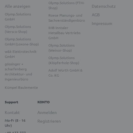
Olymp.Solutions (FTM-
Alle anzeigen
Datenschutz
Shop)
Olymp.Solutions
AGB
Roese Planungs- und
GmbH
Sachverständigenbüro
Impressum
Olymp.Solutions
IMB Inntaler
(Versco-Shop)
Metallbau Vertriebs
GmbH
Olymp.Solutions
GmbH (Loxone-Shop)
Olymp.Solutions
(Weinor-Shop)
w&k Elektrotechnik
GmbH
Olymp.Solutions
(Klöpferholz-Shop)
gössinger +
scharfenberg
Adolf Würth GmbH &
Architektur- und
Co. KG
Ingenieurbüro
Kümpel Baulemente
Support
KONTO
Kontakt
Anmelden
Mo-Fr (8 - 16
Registrieren
Uhr)
+49-177-777