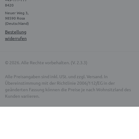
8420
Neuer Weg 3,
98590 Rosa
(Deutschland)
Bestellung
widerrufen
© 2026. Alle Rechte vorbehalten. (V. 2.3.3)
Alle Preisangaben sind inkl. USt. und zzgl. Versand. In
Übereinstimmung mit der Richtlinie 2006/112/EG in der
geänderten Fassung können die Preise je nach Wohnsitzland des
Kunden variieren.