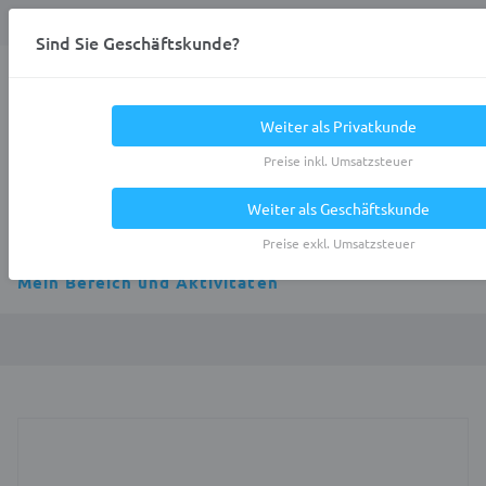
Anmelden
0
DE
Privatkunde
Sind Sie Geschäftskunde?
Heracles.Work
Weiter als Privatkunde
Preise inkl. Umsatzsteuer
Weiter als Geschäftskunde
Alle Kategorien
Preise exkl. Umsatzsteuer
Mein Bereich und Aktivitäten